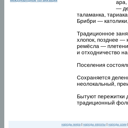
Международные организации
ара,
— де
таламанка, тариака
Брибри — католики,
Традиционное заня
хлопок, позднее — 
ремёсла — плетение
и отходничество на
Поселения состоял
Сохраняется делен
неолокальный, пре
Бытуют пережитки 
традиционный фол
народы мира
|
народы европы
|
народы азии