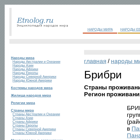
НАРОДЫ МИРА
НАРОДЫ Е
Народы мира
главная
/
народы м
Народы Австралии и Океании
Народы Азии
Народы Африки
Брибри
Народы Европы
Народы Северной Америки
Народы Южной Америки
Страны проживани
Костюмы народов мира
Регион проживани
Жилища народов мира
Религии мира
БРИБ
Страны мира
груп
Страны Австралии и Океании
Страны Азии
(рай
Страны Африки
Страны Европы
в
Па
Страны Северной Америки
Страны Южной Америки
Пан