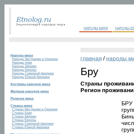
НАРОДЫ МИРА
НАРОДЫ Е
Народы мира
главная
/
народы м
Народы Австралии и Океании
Народы Азии
Народы Африки
Бру
Народы Европы
Народы Северной Америки
Народы Южной Америки
Страны проживани
Костюмы народов мира
Регион проживани
Жилища народов мира
Религии мира
БРУ 
Страны мира
груп
Страны Австралии и Океании
Страны Азии
Бинь
Страны Африки
Страны Европы
числ
Страны Северной Америки
Страны Южной Америки
груп