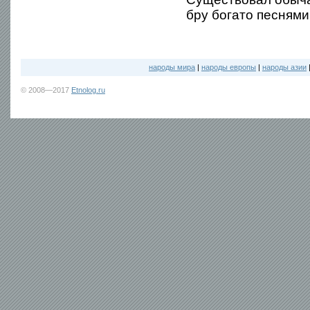
бру богато песнями
народы мира
|
народы европы
|
народы азии
© 2008—2017
Etnolog.ru