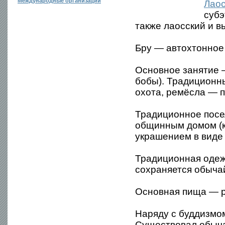
Международные организации
Лао
субэ
также лаосский и в
Бру — автохтонное
Основное занятие —
бобы). Традиционн
охота, ремёсла — п
Традиционное посе
общинным домом (кх
украшением в виде 
Традиционная одежд
сохраняется обычай
Основная пища — ри
Наряду с буддизмом 
Существовал обыча