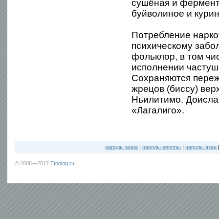
сушёная и фермент
буйволиное и курин
Потребление нарко
психическому забо
фольклор, в том ч
исполнении частуш
Сохраняются переж
жрецов (биссу) вер
Ньилитимо. Доисла
«Лагалиго».
народы мира
|
народы европы
|
народы азии
© 2008—2017
Etnolog.ru