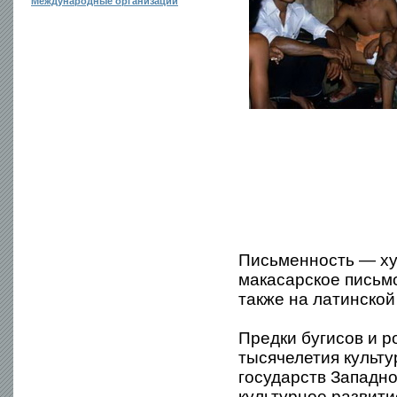
Международные организации
Письменность — ху
макасарское письм
также на латинской
Предки бугисов и р
тысячелетия культ
государств Западн
культурное развити