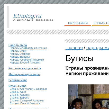
НАРОДЫ МИРА
НАРОДЫ Е
Народы мира
главная
/
народы м
Народы Австралии и Океании
Народы Азии
Народы Африки
Бугисы
Народы Европы
Народы Северной Америки
Народы Южной Америки
Страны проживани
Костюмы народов мира
Регион проживани
Жилища народов мира
Религии мира
Страны мира
Страны Австралии и Океании
Страны Азии
Страны Африки
Страны Европы
Страны Северной Америки
Страны Южной Америки