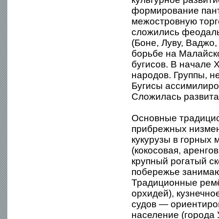
формирование пант
межостровную торг
сложились феодаль
(Боне, Луву, Ваджо,
борьбе на Малайск
бугисов. В начале 
народов. Группы, н
Бугисы ассимилиров
Сложилась развита
Основные традицио
прибрежных низмен
кукурузы в горных 
(кокосовая, аренгов
крупный рогатый ск
побережье занимаю
Традиционные ремёс
орхидей), кузнечно
судов — ориентиров
население (города 