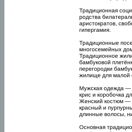
Традиционная социа
родства билатерал
аристократов, своб
гипергамия.
Традиционные посе
многосемейных дом
Традиционное жилищ
бамбуковой плетёнк
перегородки бамбу
жилище для малой 
Мужская одежда — с
крис и коробочка д
Женский костюм — с
красный и пурпурн
длинные волосы, ни
Основная традицион