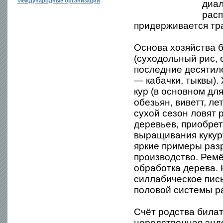
Международные организации
диал
расп
придерживается тра
Основа хозяйства 
(суходольный рис, 
последние десятил
— кабачки, тыквы).
кур (в основном дл
обезьян, виветт, л
сухой сезон ловят
деревьев, приобрет
выращивания кукур
яркие примеры разр
производство. Ремё
обработка дерева.
силлабическое пис
половой системы р
Счёт родства била
неродственная энд