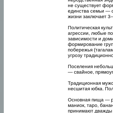
не существует фор
единства семьи — 
жизни заключает 3
Политическая культ
агрессии, любые п
зависимости и дом
формирование груп
побережья (тагалам
угрозу традиционно
Поселения неболь
— свайное, прямоуг
Традиционная мужс
несшитая юбка. По
Основная пища — р
маниок, таро, бана
принимают дважды 