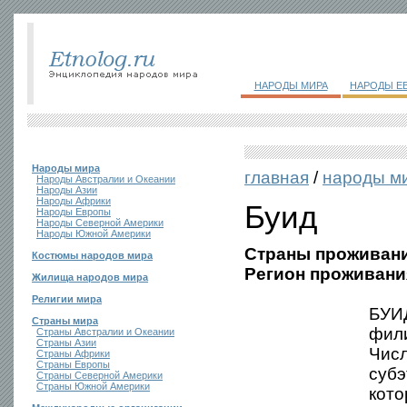
НАРОДЫ МИРА
НАРОДЫ Е
Народы мира
главная
/
народы м
Народы Австралии и Океании
Народы Азии
Народы Африки
Буид
Народы Европы
Народы Северной Америки
Народы Южной Америки
Страны проживани
Костюмы народов мира
Регион проживани
Жилища народов мира
Религии мира
БУИД
Страны мира
фили
Страны Австралии и Океании
Страны Азии
Числ
Страны Африки
Страны Европы
субэ
Страны Северной Америки
Страны Южной Америки
кото