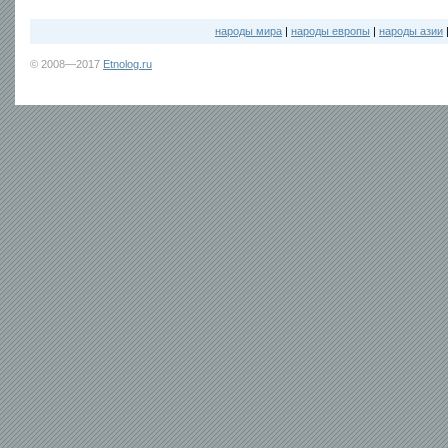
народы мира
|
народы европы
|
народы азии
© 2008—2017
Etnolog.ru