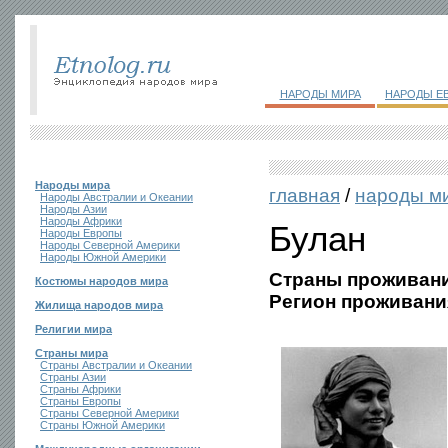
НАРОДЫ МИРА
НАРОДЫ Е
Народы мира
главная
/
народы м
Народы Австралии и Океании
Народы Азии
Народы Африки
Булан
Народы Европы
Народы Северной Америки
Народы Южной Америки
Страны проживани
Костюмы народов мира
Регион проживани
Жилища народов мира
Религии мира
Страны мира
Страны Австралии и Океании
Страны Азии
Страны Африки
Страны Европы
Страны Северной Америки
Страны Южной Америки