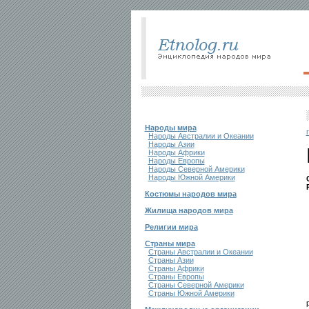
Народы мира
Народы Австралии и Океании
Народы Азии
Народы Африки
Народы Европы
Народы Северной Америки
Народы Южной Америки
Костюмы народов мира
Жилища народов мира
Религии мира
Страны мира
Страны Австралии и Океании
Страны Азии
Страны Африки
Страны Европы
Страны Северной Америки
Страны Южной Америки