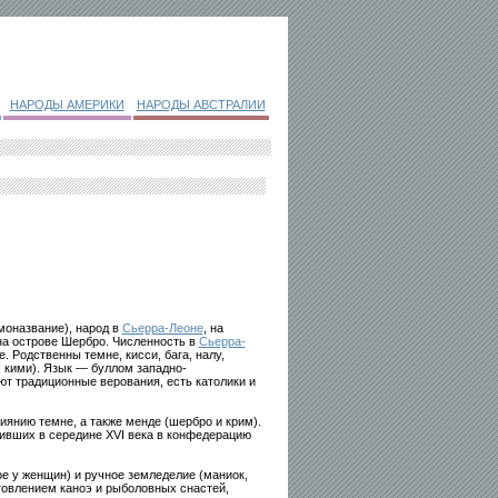
НАРОДЫ АМЕРИКИ
НАРОДЫ АВСТРАЛИИ
моназвание), народ в
Сьерра-Леоне
, на
на острове Шербро. Численность в
Сьерра-
е. Родственны темне, кисси, бага, налу,
, кими). Язык — буллом западно-
т традиционные верования, есть католики и
янию темне, а также менде (шербро и крим).
дивших в середине XVI века в конфедерацию
е у женщин) и ручное земледелие (маниок,
товлением каноэ и рыболовных снастей,