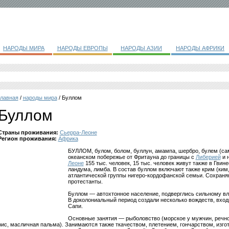
НАРОДЫ МИРА
НАРОДЫ ЕВРОПЫ
НАРОДЫ АЗИИ
НАРОДЫ АФРИКИ
главная
/
народы мира
/ Буллом
Буллом
Страны проживания:
Сьерра-Леоне
Регион проживания:
Африка
БУЛЛОМ, булом, болом, буллун, амампа, шербро, булем (са
океанском побережье от Фритауна до границы с
Либерией
и 
Леоне
155 тыс. человек, 15 тыс. человек живут также в Гвине
ландума, лимба. В состав буллом включают также крим (ким
атлантической группы нигеро-кордофанской семьи. Сохраняю
протестанты.
Буллом — автохтонное население, подверглись сильному вли
В доколониальный период создали несколько вождеств, вхо
Сапи.
Основные занятия — рыболовство (морское у мужчин, речно
рис, масличная пальма). Занимаются также ткачеством, плетением, гончарством, изго