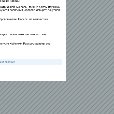
оседние народы.
матрилинейные роды, тайные союзы (мужской
куются полигиния, сорорат, левират, покупной
 бревенчатый. Поселения компактные,
плоды с пальмовым маслом, острые
миурге Хобатоке. Распространены все
и и океании