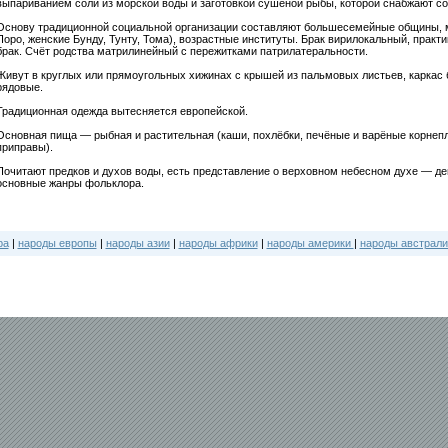
выпариванием соли из морской воды и заготовкой сушёной рыбы, которой снабжают с
Основу традиционной социальной организации составляют большесемейные общины, 
Поро, женские Бунду, Тунту, Тома), возрастные институты. Брак вирилокальный, практи
брак. Счёт родства матрилинейный с пережитками патрилатеральности.
Живут в круглых или прямоугольных хижинах с крышей из пальмовых листьев, каркас
рядовые.
Традиционная одежда вытесняется европейской.
Основная пища — рыбная и растительная (каши, похлёбки, печёные и варёные корне
приправы).
Почитают предков и духов воды, есть представление о верховном небесном духе — де
основные жанры фольклора.
ра
|
народы европы
|
народы азии
|
народы африки
|
народы америки
|
народы австрали