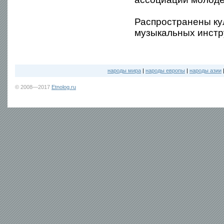
Распространены кул
музыкальных инстр
народы мира
|
народы европы
|
народы азии
© 2008—2017
Etnolog.ru