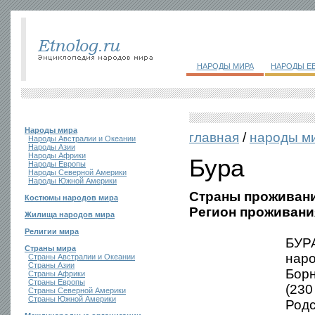
НАРОДЫ МИРА
НАРОДЫ Е
Народы мира
главная
/
народы м
Народы Австралии и Океании
Народы Азии
Народы Африки
Бура
Народы Европы
Народы Северной Америки
Народы Южной Америки
Страны проживани
Костюмы народов мира
Регион проживани
Жилища народов мира
Религии мира
БУРА
Страны мира
наро
Страны Австралии и Океании
Страны Азии
Борн
Страны Африки
Страны Европы
(230
Страны Северной Америки
Страны Южной Америки
Родс