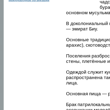
Международные организации
чадс
бура
основном мусульма
В доколониальный 
— эмират Биу.
Основные традицио
арахис), скотоводст
Поселения разброс
стены, плетённые 
Одеждой служит кус
распространена та
лица.
Основная пища — р
Брак патрилокальн
ассоциации молодё