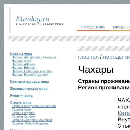
НАРОДЫ МИРА
НАРОДЫ Е
Народы мира
главная
/
народы м
Народы Австралии и Океании
Народы Азии
Народы Африки
Чахары
Народы Европы
Народы Северной Америки
Народы Южной Америки
Страны проживани
Костюмы народов мира
Регион проживани
Жилища народов мира
Религии мира
ЧАХА
Страны мира
«тел
Страны Австралии и Океании
Страны Азии
Кита
Страны Африки
Страны Европы
Вну
Страны Северной Америки
Страны Южной Америки
3 ты