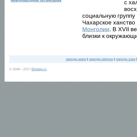
Международные организации
с ха
восх
социальную группу 
Чахарское ханство
Монголии
. В XVII 
близки к окружающ
народы мира
|
народы европы
|
народы азии
© 2008—2017
Etnolog.ru