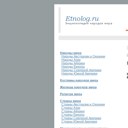
Народы мира
Народы Австралии и Океании
Народы Азии
Народы Африки
Народы Европы
Народы Северной Америки
Народы Южной Америки
Костюмы народов мира
Жилища народов мира
Религии мира
Страны мира
Страны Австралии и Океании
Страны Азии
Страны Африки
Страны Европы
Страны Северной Америки
Страны Южной Америки