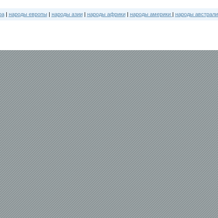
ра
|
народы европы
|
народы азии
|
народы африки
|
народы америки
|
народы австрали