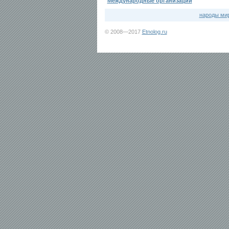
Международные организации
народы ми
© 2008—2017
Etnolog.ru