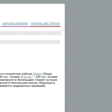
НАРОДЫ АМЕРИКИ
НАРОДЫ АВСТРАЛИИ
) и в пограничных районах
Индии
. Общая
0 тыс. человек, в
Индии
— 100 тыс. человек.
имилируются бенгальцами. Говорят на языке
льзуется бенгальским языком. Верующие в
живается традиционных верований.