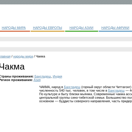
НАРОДЫ МИРА
НАРОДЫ ЕВРОПЫ
НАРОДЫ АЗИИ
НАРОДЫ АФРИКИ
главная
/
народы мира
/ Чакма
Чакма
Страны проживания:
Бангладеш
,
Индия
Регион проживания:
Азия
ЧАКМА, народ в
Бангладеш
(горный округ области Читтагонг
численность 540 тыс. человек, в том числе в
Бангладеш
— 44
По культуре и быту близки мьянма. Современные чакма асс
центральной группы сино-тибетской семьи. Большинство по
основном — буддисты северного направления, часть придер