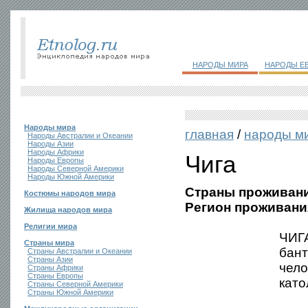
НАРОДЫ МИРА
НАРОДЫ Е
Народы мира
главная
/
народы м
Народы Австралии и Океании
Народы Азии
Народы Африки
Чига
Народы Европы
Народы Северной Америки
Народы Южной Америки
Страны проживани
Костюмы народов мира
Регион проживани
Жилища народов мира
Религии мира
ЧИГА
Страны мира
бант
Страны Австралии и Океании
Страны Азии
чело
Страны Африки
Страны Европы
като
Страны Северной Америки
Страны Южной Америки