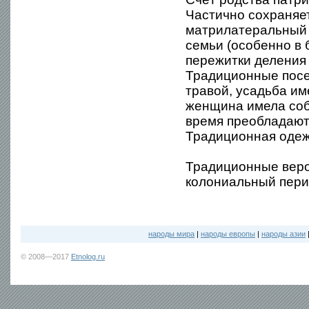
Частично сохраняе
матрилатеральный 
семьи (особенно в 
пережитки деления н
Традиционные посе
травой, усадьба им
женщина имела соб
время преобладают
Традиционная одеж
Традиционные веров
колониальный перио
народы мира
|
народы европы
|
народы азии
© 2008—2017
Etnolog.ru