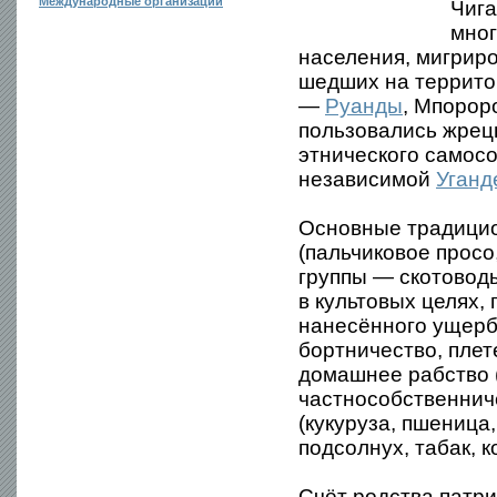
Международные организации
Чига
мног
населения, мигриро
шедших на террито
—
Руанды
, Мпорор
пользовались жрец
этнического самосо
независимой
Уганд
Основные традицио
(пальчиковое просо
группы — скотоводы
в культовых целях,
нанесённого ущерба
бортничество, плет
домашнее рабство 
частнособственнич
(кукуруза, пшеница
подсолнух, табак, к
Счёт родства патр