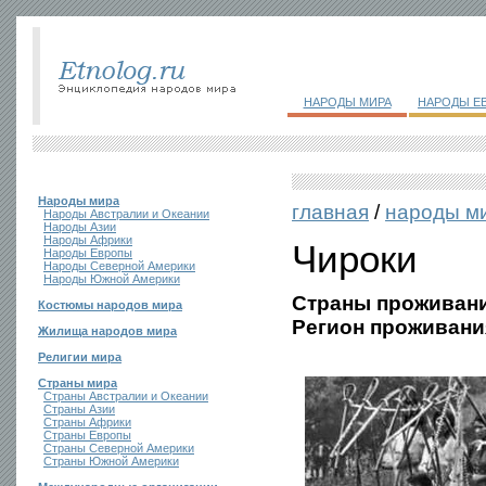
НАРОДЫ МИРА
НАРОДЫ Е
Народы мира
главная
/
народы м
Народы Австралии и Океании
Народы Азии
Народы Африки
Чироки
Народы Европы
Народы Северной Америки
Народы Южной Америки
Страны проживани
Костюмы народов мира
Регион проживани
Жилища народов мира
Религии мира
Страны мира
Страны Австралии и Океании
Страны Азии
Страны Африки
Страны Европы
Страны Северной Америки
Страны Южной Америки