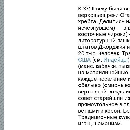
К XVIII веку были 
верховьев реки Ога
хребта. Делились н
исчезнувшем) — в 
восточные чироки) 
литературный язык
штатов Джорджия и 
20 тыс. человек. Т
США
(см.
Индейцы
(маис, кабачки, ты
на матрилинейные р
каждое поселение 
«белые» («мирные»
верховный вождь и
совет старейшин и
прямоугольное в пл
ветками и корой. Б
Традиционные куль
игры, шаманизм.