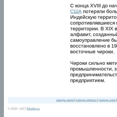
С конца XVIII до н
США
потеряли боль
Индейскую террито
сопротивлявшиеся 
территории. В XIX 
алфавит, созданны
самоуправление бы
восстановлено в 1
восточные чироки.
Чироки сильно мети
промышленности, з
предпринимательст
предприятием.
народы мира
|
народы европы
|
народы азии
© 2008—2017
Etnolog.ru