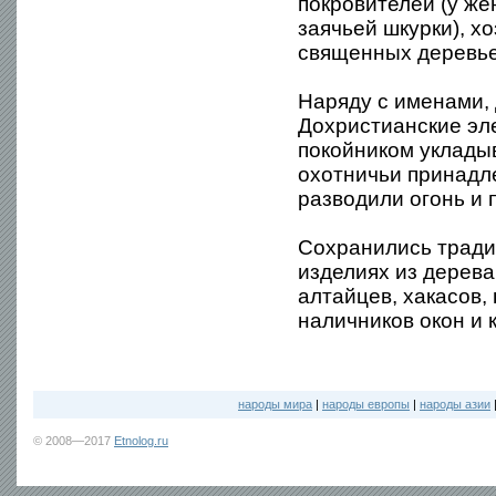
покровителей (у же
заячьей шкурки), хо
священных деревье
Наряду с именами,
Дохристианские эл
покойником укладыва
охотничьи принадле
разводили огонь и 
Сохранились тради
изделиях из дерева
алтайцев, хакасов,
наличников окон и
народы мира
|
народы европы
|
народы азии
© 2008—2017
Etnolog.ru