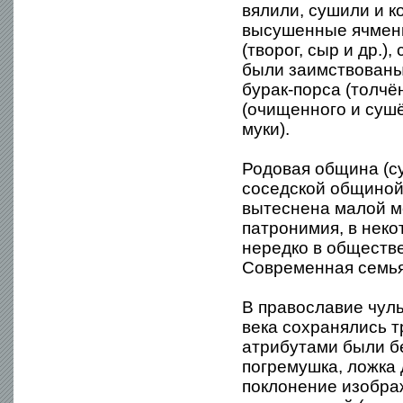
вялили, сушили и к
высушенные ячмень
(творог, сыр и др.),
были заимствованы
бурак-порса (толчё
(очищенного и сушё
муки).
Родовая община (су
соседской общиной 
вытеснена малой м
патронимия, в нек
нередко в обществ
Современная семья 
В православие чулы
века сохранялись 
атрибутами были бе
погремушка, ложка 
поклонение изобра