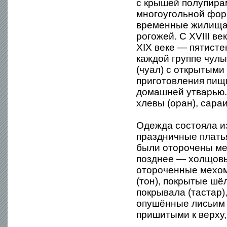
с крышей полупира
многоугольной фор
временные жилища 
рогожей. С XVIII в
XIX веке — пятист
каждой группе чул
(чуал) с открытыми
приготовления пищи
домашней утварью.
хлевы (оран), сараи
Одежда состояла из
праздничные платья
были оторочены ме
позднее — холщовы
отороченные мехом
(тон), покрытые шё
покрывала (тастар)
опушённые лисьим 
пришитыми к верху