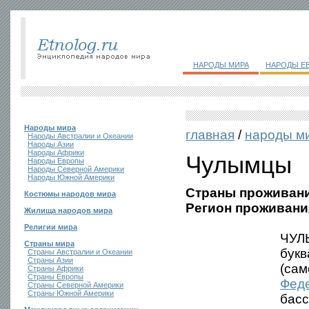
НАРОДЫ МИРА
НАРОДЫ Е
Народы мира
главная
/
народы м
Народы Австралии и Океании
Народы Азии
Народы Африки
Чулымцы
Народы Европы
Народы Северной Америки
Народы Южной Америки
Страны проживани
Костюмы народов мира
Регион проживани
Жилища народов мира
Религии мира
ЧУЛЫ
Страны мира
букв
Страны Австралии и Океании
Страны Азии
(сам
Страны Африки
Страны Европы
Фед
Страны Северной Америки
Страны Южной Америки
басс