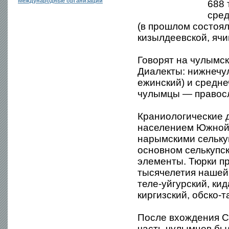
Международные организации
688 
сред
(в прошлом состоял
кизылдеевской, ячин
Говорят на чулымск
Диалекты: нижнечул
ежинский) и средне
чулымцы — правос
Краниологические 
населением Южной 
нарымскими сельку
основном селькупск
элементы. Тюрки п
тысячелетия нашей
теле-уйгурский, кид
киргизский, обско-т
После вхождения С
часть чулымцев бы