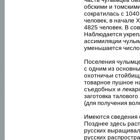
обскими и томскими
сократилась с 1040 
человек, в начале X
4825 человек. В со
Наблюдается укрепл
ассимиляции чулым
уменьшается число
Поселения чулымцев
с одним из основн
охотничьи стойбища
товарное пушное н
съедобных и лекар
заготовка талового
(для получения воло
Имеются сведения 
Позднее здесь рас
русских выращивал
русских распростра