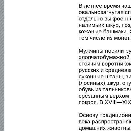
В летнее время чащ
овальнозагнутая сп
отдельно выкроенно
налимьих шкур, поз
кожаные башмаки. Ж
том числе из монет,
Мужчины носили ру
хлопчатобумажной т
стоячим воротнико
русских и среднеаз
суконные штаны, зи
(лосиных) шкур, оп
обувь из тальниковы
срезанным верхом г
покроя. В XVIII—XI
Основу традиционно
века распространяю
домашних животных 