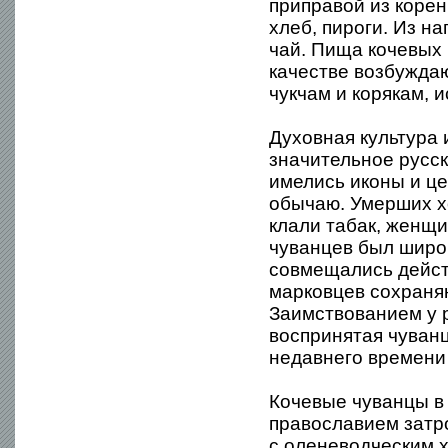
приправой из корен
хлеб, пироги. Из н
чай. Пища кочевых 
качестве возбужда
чукчам и корякам, 
Духовная культура
значительное русск
имелись иконы и це
обычаю. Умерших х
клали табак, женщи
чуванцев был широ
совмещались дейст
марковцев сохраняю
Заимствованием у р
воспринятая чуванц
недавнего времени 
Кочевые чуванцы в
православием затр
с оленеводческим 