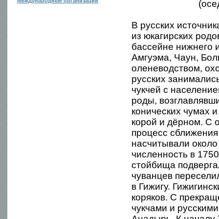
Международные организации
(осе
В русских источник
из юкагирских родо
бассейне нижнего и
Амгуэма, Чаун, Бо
оленеводством, ох
русских занималис
чукчей с населени
роды, возглавлявш
конических чумах и
корой и дёрном. С 
процесс сближения 
насчитывали около
численность в 1750
стойбища подвергал
чуванцев переселил
в Гижигу. Гижигинс
коряков. С прекращ
чукчами и русскими
Анадырь. К началу