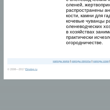
оленей, жертвопри
распространены ан
кости, камни для г
кочевые чуванцы ра
оленеводческих хоз
в хозяйствах зани
практически исчезл
огородничестве.
народы мира
|
народы европы
|
народы азии
© 2008—2017
Etnolog.ru