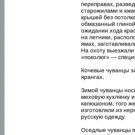
переправах, развед
старожилами и юкаг
крышей без потолка
обмазанный глиной)
ожидании хода крас
на летники, распол
ямах, заготавливал
На охоту выезжали
«поколюг» — специ
Кочевые чуванцы з
ярангах.
Зимой чуванцы нос
меховую кухлянку 
капюшоном, того же 
изготовляли из нер
русскую одежду.
Оседлые чуванцы п