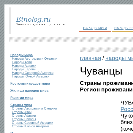
НАРОДЫ МИРА
НАРОДЫ Е
Народы мира
главная
/
народы м
Народы Австралии и Океании
Народы Азии
Народы Африки
Чуванцы
Народы Европы
Народы Северной Америки
Народы Южной Америки
Страны проживани
Костюмы народов мира
Регион проживани
Жилища народов мира
Религии мира
ЧУВА
Страны мира
Рос
Страны Австралии и Океании
Страны Азии
Чуко
Страны Африки
Страны Европы
близ
Страны Северной Америки
Страны Южной Америки
(коч