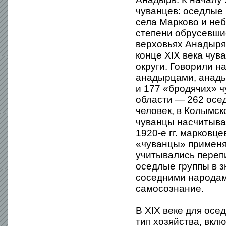
чуванцев: оседлые
села Марково и неб
степени обрусевши
верховьях Анадыря,
конце XIX века чув
округи. Говорили н
анадырцами, анады
и 177 «бродячих» ч
области — 262 осед
человек, в Колымск
чуванцы насчитывал
1920-е гг. марковц
«чуванцы» применя
учитывались перепи
оседлые группы в з
соседними народам
самосознание.
В XIX веке для осе
тип хозяйства, вкл