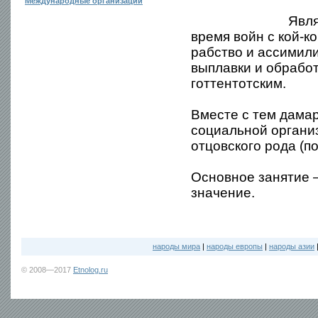
Международные организации
Явля
время войн с кой-к
рабство и ассимил
выплавки и обработ
готтентотским.
Вместе с тем дама
социальной органи
отцовского рода (п
Основное занятие 
значение.
народы мира
|
народы европы
|
народы азии
© 2008—2017
Etnolog.ru