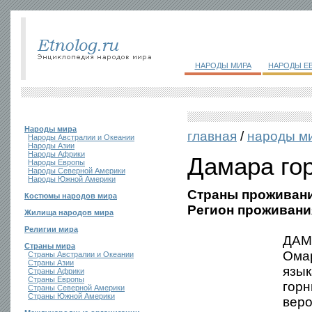
НАРОДЫ МИРА
НАРОДЫ Е
Народы мира
главная
/
народы м
Народы Австралии и Океании
Народы Азии
Народы Африки
Дамара го
Народы Европы
Народы Северной Америки
Народы Южной Америки
Страны проживани
Костюмы народов мира
Регион проживани
Жилища народов мира
Религии мира
ДАМ
Страны мира
Омар
Страны Австралии и Океании
Страны Азии
язык
Страны Африки
Страны Европы
горн
Страны Северной Америки
Страны Южной Америки
веро