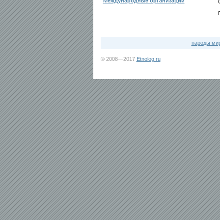
Международные организации
народы ми
© 2008—2017
Etnolog.ru