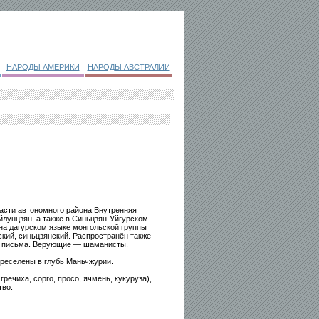
НАРОДЫ АМЕРИКИ
НАРОДЫ АВСТРАЛИИ
части автономного района Внутренняя
эйлунцзян, а также в Синьцзян-Уйгурском
 на дагурском языке монгольской группы
ский, синьцзянский. Распространён также
го письма. Верующие — шаманисты.
ереселены в глубь Маньчжурии.
ечиха, сорго, просо, ячмень, кукуруза),
тво.