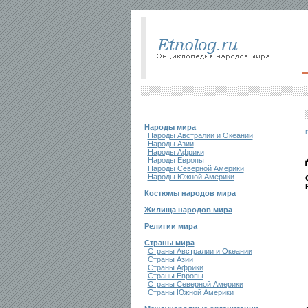
Народы мира
Народы Австралии и Океании
Народы Азии
Народы Африки
Народы Европы
Народы Северной Америки
Народы Южной Америки
Костюмы народов мира
Жилища народов мира
Религии мира
Страны мира
Страны Австралии и Океании
Страны Азии
Страны Африки
Страны Европы
Страны Северной Америки
Страны Южной Америки