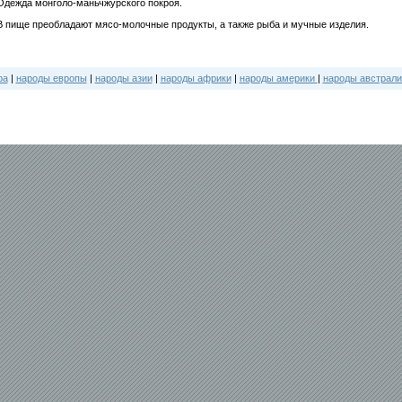
Одежда монголо-маньчжурского покроя.
В пище преобладают мясо-молочные продукты, а также рыба и мучные изделия.
ра
|
народы европы
|
народы азии
|
народы африки
|
народы америки
|
народы австрали