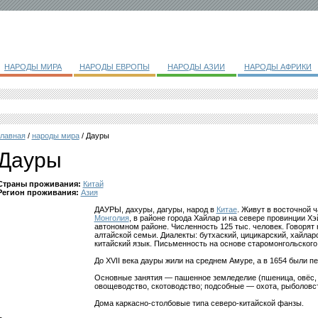
НАРОДЫ МИРА
НАРОДЫ ЕВРОПЫ
НАРОДЫ АЗИИ
НАРОДЫ АФРИКИ
главная
/
народы мира
/ Дауры
Дауры
Страны проживания:
Китай
Регион проживания:
Азия
ДАУРЫ, дахуры, дагуры, народ в
Китае
. Живут в восточной 
Монголия
, в районе города Хайлар и на севере провинции Х
автономном районе. Численность 125 тыс. человек. Говорят
алтайской семьи. Диалекты: бутхаский, цицикарский, хайлар
китайский язык. Письменность на основе старомонгольско
До XVII века дауры жили на среднем Амуре, а в 1654 были п
Основные занятия — пашенное земледелие (пшеница, овёс, гр
овощеводство, скотоводство; подсобные — охота, рыболовс
Дома каркасно-столбовые типа северо-китайской фанзы.