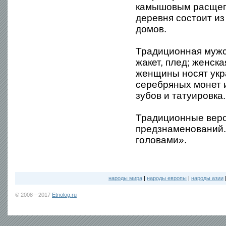
камышовым расщепо
деревня состоит из 
домов.
Традиционная мужс
жакет, плед; женска
женщины носят укра
серебряных монет 
зубов и татуировка.
Традиционные веро
предзнаменований. 
головами».
народы мира
|
народы европы
|
народы азии
© 2008—2017
Etnolog.ru