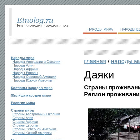
НАРОДЫ МИРА
НАРОДЫ Е
Народы мира
главная
/
народы м
Народы Австралии и Океании
Народы Азии
Народы Африки
Даяки
Народы Европы
Народы Северной Америки
Народы Южной Америки
Страны проживани
Костюмы народов мира
Регион проживани
Жилища народов мира
Религии мира
Страны мира
Страны Австралии и Океании
Страны Азии
Страны Африки
Страны Европы
Страны Северной Америки
Страны Южной Америки