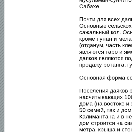
Сабахе.
Почти для всех дая
Основные сельскох
сажальный кол. Осн
кроме пунан и мела
(отданум, часть кл
являются таро и ям
даяков являются п
продажу ротанга, г
Основная форма со
Поселения даяков р
насчитывающих 100
дома (на востоке и
50 семей, так и до
Калимантана и в н
дом строится на св
метра, крыша и сте