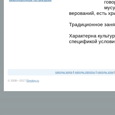
Международные организации
гово
мусу
верований, есть хри
Традиционное заня
Характерна культур
спецификой услови
народы мира
|
народы европы
|
народы азии
© 2008—2017
Etnolog.ru