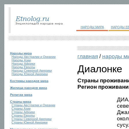
НАРОДЫ МИРА
НАРОДЫ Е
Народы мира
главная
/
народы м
Народы Австралии и Океании
Народы Азии
Народы Африки
Диалонке
Народы Европы
Народы Северной Америки
Народы Южной Америки
Страны проживани
Костюмы народов мира
Регион проживани
Жилища народов мира
Религии мира
ДИАЛ
Страны мира
севе
Страны Австралии и Океании
Страны Азии
Джал
Страны Африки
Страны Европы
окол
Страны Северной Америки
Страны Южной Америки
сусу