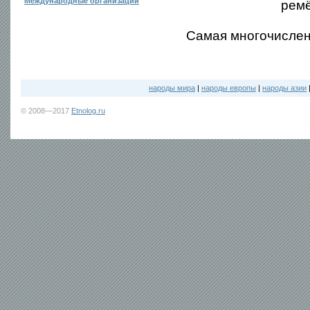
Международные организации
ремё
Самая многочислен
народы мира
|
народы европы
|
народы азии
© 2008—2017
Etnolog.ru