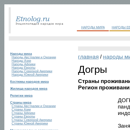
НАРОДЫ МИРА
НАРОДЫ Е
Народы мира
главная
/
народы м
Народы Австралии и Океании
Народы Азии
Народы Африки
Догры
Народы Европы
Народы Северной Америки
Народы Южной Америки
Страны проживани
Костюмы народов мира
Регион проживани
Жилища народов мира
Религии мира
ДОГ
Страны мира
панд
Страны Австралии и Океании
Страны Азии
индо
Страны Африки
Страны Европы
Страны Северной Америки
Страны Южной Америки
Заня