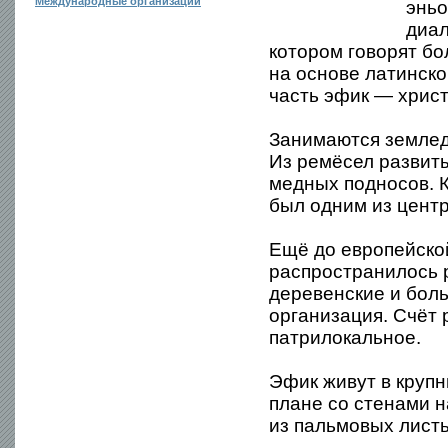
Международные организации
эньо
диал
котором говорят бо
на основе латинск
часть эфик — хрис
Занимаются земледе
Из ремёсел развиты
медных подносов. К
был одним из центр
Ещё до европейско
распространилось 
деревенские и бол
организация. Счёт
патрилокальное.
Эфик живут в круп
плане со стенами 
из пальмовых листь