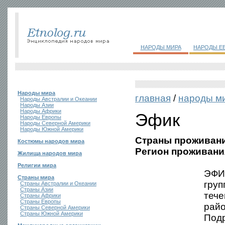
НАРОДЫ МИРА
НАРОДЫ Е
Народы мира
главная
/
народы м
Народы Австралии и Океании
Народы Азии
Народы Африки
Эфик
Народы Европы
Народы Северной Америки
Народы Южной Америки
Страны проживани
Костюмы народов мира
Регион проживани
Жилища народов мира
Религии мира
ЭФИК
Страны мира
груп
Страны Австралии и Океании
Страны Азии
тече
Страны Африки
Страны Европы
рай
Страны Северной Америки
Страны Южной Америки
Подр