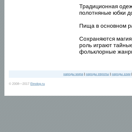
Традиционная одеж
полотняные юбки до
Пища в основном ра
Сохраняются магия,
роль играют тайные
фольклорные жанры
народы мира
|
народы европы
|
народы азии
© 2008—2017
Etnolog.ru