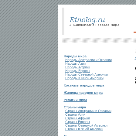
Народы мира
Народы Австралии и Океании
Народы Азии
Народы Африки
Народы Европы
Народы Северной Америки
Народы Южной Америки
Костюмы народов мира
Жилища народов мира
Религии мира
Страны мира
Страны Австралии и Океании
Страны Азии
Страны Африки
Страны Европы
Страны Северной Америки
Страны Южной Америки