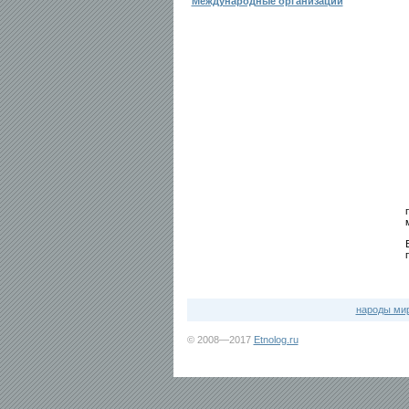
Международные организации
народы ми
© 2008—2017
Etnolog.ru