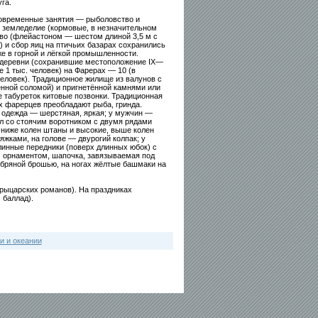
га.
овременные занятия — рыболовство и
, земледелие (кормовые, в незначительном
во (флейастоном — шестом длиной 3,5 м с
 и сбор яиц на птичьих базарах сохранились
е в горной и лёгкой промышленности.
 деревни (сохранившие местоположение IX—
е 1 тыс. человек) на Фарерах — 10 (в
еловек). Традиционное жилище из валунов с
енной соломой) и пригнетённой камнями или
 табуреток китовые позвонки. Традиционная
 фарерцев преобладают рыба, гринда.
 одежда — шерстяная, яркая; у мужчин —
ол со стоячим воротником с двумя рядами
ь ниже колен штаны и высокие, выше колен
жками, на голове — двурогий колпак; у
линные передники (поверх длинных юбок) с
 орнаментом, шапочка, завязываемая под
ебряной брошью, на ногах жёлтые башмаки на
рыцарских романов). На праздниках
 баллад).
и и океании