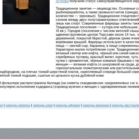
острова
получили статус самоуправляющегося окру
Традиционное занятие — овцеводство. Основные с
рыбопереработка, а также промысел китов (гринда)
количестве — зерновые). Традиционное птицеловст
сачком между двух полутораметровых ответвлений)
лишь как спорт. Современные фарерцы заняты такж
Традиционные поселения — хутора или небольшие
XI вв.). Городов (поселения с числом жителей свыш
административном центре Торсхавн около 14 тыс. ч
деревянной, покрытой берестой, дёрном (реже ячм
верёвками крышей. Фарерцы используют в качестве
пища — овечий сыр, баранина; в пище современных
Характерно малое потребление соли. Традиционная
вязаный свитер или кофта, чёрный или синий камз
серебряных пуговиц, красный жилет, короткие, чут
чулки с орнаментом, чёрные кожаные башмаки с пря
женщин — вязаная кофта со шнуровкой на груди, д
горизонтальным геометрическим или растительным
подбородком, на плечах тонкий шерстяной платок, скрепляемый спереди большой сер
мягкой тонкой подошве, сшитые из цельного куска дублёной кожи.
В фольклоре распространена баллада (на сюжеты скандинавских средневековых саг и 
популярно исполнение кэдеданса (хоровод мужчин и женщин с одновременным пением
ра
|
народы европы
|
народы азии
|
народы африки
|
народы америки
|
народы австрали