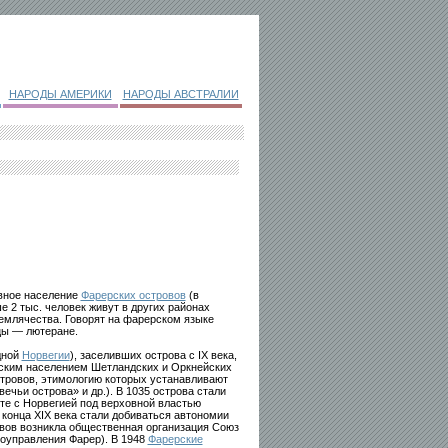
НАРОДЫ АМЕРИКИ
НАРОДЫ АВСТРАЛИИ
вное население
Фарерских островов
(в
е 2 тыс. человек живут в других районах
землячества. Говорят на фарерском языке
цы — лютеране.
дной
Норвегии
), заселивших острова с IX века,
тским населением Шетландских и Оркнейских
тровов, этимологию которых устанавливают
ечьи острова» и др.). В 1035 острова стали
те с Норвегией под верховной властью
 конца XIX века стали добиваться автономии
овов возникла общественная организация Союз
моуправления Фарер). В 1948
Фарерские