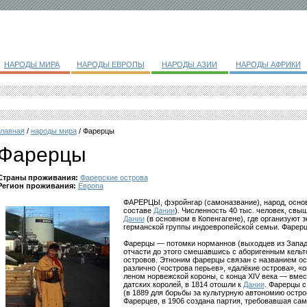
НАРОДЫ МИРА
НАРОДЫ ЕВРОПЫ
НАРОДЫ АЗИИ
НАРОДЫ АФРИКИ
главная
/
народы мира
/ Фарерцы
Фарерцы
Страны проживания:
Фарерские острова
Регион проживания:
Европа
ФАРЕРЦЫ, фэройнгар (самоназвание), народ, осно
составе
Дании
). Численность 40 тыс. человек, свыш
Дании
(в основном в Копенгагене), где организуют 
германской группы индоевропейской семьи. Фарер
Фарерцы — потомки норманнов (выходцев из Запа
отчасти до этого смешавшись с аборигенным кель
островов. Этноним фарерцы связан с названием ос
различно («острова перьев», «далёкие острова», «ов
леном норвежской короны, с конца XIV века — вмес
датских королей, в 1814 отошли к
Дании
. Фарерцы с
(в 1889 для борьбы за культурную автономию остр
Фарерцев, в 1906 создана партия, требовавшая са