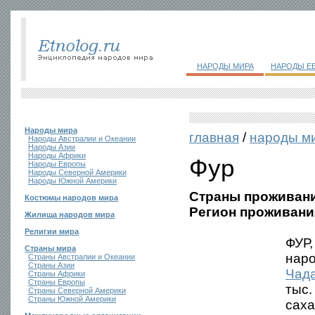
НАРОДЫ МИРА
НАРОДЫ Е
Народы мира
главная
/
народы м
Народы Австралии и Океании
Народы Азии
Народы Африки
Фур
Народы Европы
Народы Северной Америки
Народы Южной Америки
Страны проживани
Костюмы народов мира
Регион проживани
Жилища народов мира
Религии мира
ФУР,
Страны мира
нар
Страны Австралии и Океании
Страны Азии
Чад
Страны Африки
Страны Европы
тыс.
Страны Северной Америки
Страны Южной Америки
саха