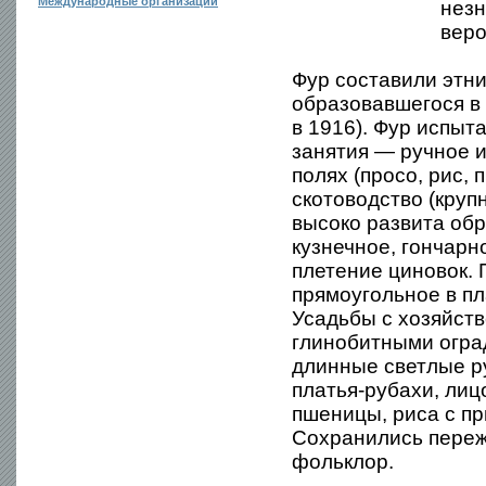
Международные организации
незн
веро
Фур составили этн
образовавшегося в 
в 1916). Фур испыт
занятия — ручное 
полях (просо, рис, 
скотоводство (круп
высоко развита об
кузнечное, гончарн
плетение циновок.
прямоугольное в пл
Усадьбы с хозяйст
глинобитными огра
длинные светлые р
платья-рубахи, ли
пшеницы, риса с пр
Сохранились переж
фольклор.