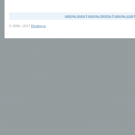
народы мира
|
народы европы
|
народы азии
© 2008—2017
Etnolog.ru