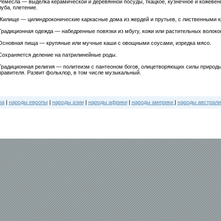
Ремёсла — выделка керамической и деревянной посуды, ткацкое, кузнечное и кожевен
луба, плетение.
Жилище — цилиндроконические каркасные дома из жердей и прутьев, с лиственными к
Традиционная одежда — набедренные повязки из мбугу, кожи или растительных волокон
Основная пища — крупяные или мучные каши с овощными соусами, изредка мясо.
Сохраняется деление на патрилинейные роды.
Традиционная религия — политеизм с пантеоном богов, олицетворяющих силы природы,
правителя. Развит фольклор, в том числе музыкальный.
ра
|
народы европы
|
народы азии
|
народы африки
|
народы америки
|
народы австрали