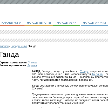
НАРОДЫ МИРА
НАРОДЫ ЕВРОПЫ
НАРОДЫ АЗИИ
НАРОДЫ АФРИКИ
главная
/
народы мира
/ Ганда
Ганда
Страны проживания:
Уганда
Регион проживания:
Африка
ГАНДА, баганда, народ группы банту в
Уганде
, живущий межд
3,25 млн. человек, ещё 10 тыс. человек живут в
Танзании
. Г
основе латинского алфавита. Ганда — в основном протестан
часть придерживается традиционных верований.
Ганда составляли этническую основу раннегосударственного
XIX века).
Традиционное занятие — ручное подсечно-огневое земледели
значение имеют бананы, роща которых обязательна в каждо
хлопок, табак, кофе и др. Разведение овец и коз носит подс
препятствует распространение мухи цеце.