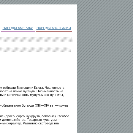
НАРОДЫ АМЕРИКИ
НАРОДЫ АВСТРАЛИИ
у озёрами Виктория и Кьюга. Численность
оворят на языке луганда. Письменность на
ты и католики, есть мусульмане-сунниты,
 образования Буганда (XIII—XIV вв. — конец
е (просо, сорго, кукуруза, бобовые). Особое
м домохозяйстве. Товарные культуры —
обный характер. Развитию скотоводства