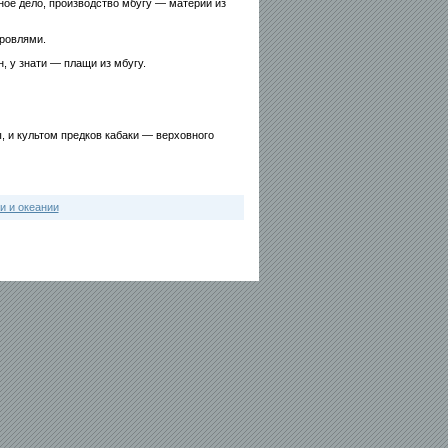
ное дело, производство мбугу — материи из
ровлями.
, у знати — плащи из мбугу.
 и культом предков кабаки — верховного
и и океании