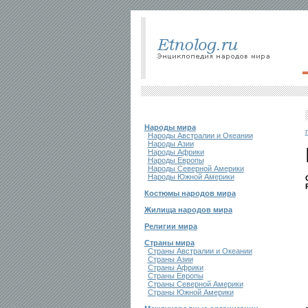
Народы мира
Народы Австралии и Океании
Народы Азии
Народы Африки
Народы Европы
Народы Северной Америки
Народы Южной Америки
Костюмы народов мира
Жилища народов мира
Религии мира
Страны мира
Страны Австралии и Океании
Страны Азии
Страны Африки
Страны Европы
Страны Северной Америки
Страны Южной Америки