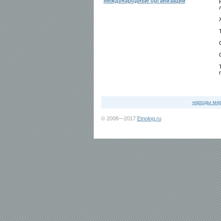
Международные организации
народы ми
© 2008—2017
Etnolog.ru