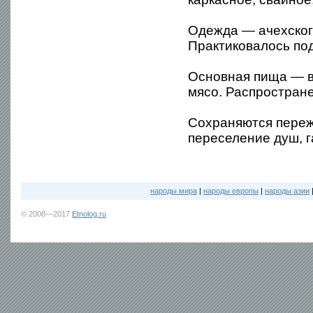
Одежда — ачехского
Практиковалось по
Основная пища — в
мясо. Распростране
Сохраняются переж
переселение душ, г
народы мира
|
народы европы
|
народы азии
© 2008—2017
Etnolog.ru