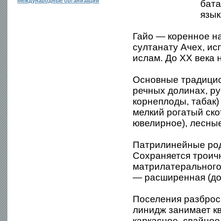
Международные организации
бата
язык
Гайо — коренное н
султанату Ачех, ис
ислам. До XX века 
Основные традицио
речных долинах, ру
корнеплоды, табак)
мелкий рогатый ско
ювелирное), лесны
Патрилинейные род
Сохраняется троич
матрилатерального 
— расширенная (до 
Поселения разброс
линидж занимает к
каркасное, свайное