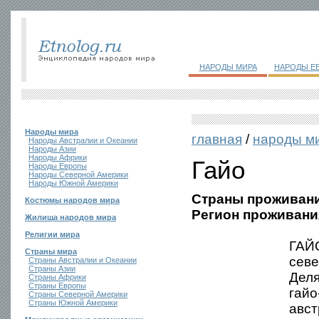
НАРОДЫ МИРА
НАРОДЫ Е
Народы мира
главная
/
народы м
Народы Австралии и Океании
Народы Азии
Народы Африки
Гайо
Народы Европы
Народы Северной Америки
Народы Южной Америки
Страны проживани
Костюмы народов мира
Регион проживани
Жилища народов мира
Религии мира
ГАЙО
Страны мира
севе
Страны Австралии и Океании
Страны Азии
Деля
Страны Африки
Страны Европы
гайо
Страны Северной Америки
Страны Южной Америки
авст