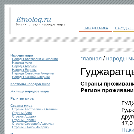
НАРОДЫ МИРА
НАРОДЫ Е
Народы мира
главная
/
народы м
Народы Австралии и Океании
Народы Азии
Народы Африки
Гуджаратц
Народы Европы
Народы Северной Америки
Народы Южной Америки
Страны проживани
Костюмы народов мира
Регион проживани
Жилища народов мира
Религии мира
ГУД
Страны мира
Гудж
Страны Австралии и Океании
Страны Азии
друг
Страны Африки
Страны Европы
47,0
Страны Северной Америки
Страны Южной Америки
Пак