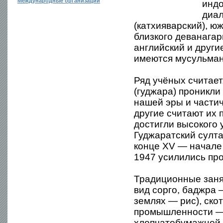
Международные организации
индо
диал
(катхияварский), ю
близкого деванагар
английский и други
имеются мусульман
Ряд учёных считает
(гуджара) проникли
нашей эры и части
другие считают их 
достигли высокого 
Гуджаратский султ
конце XV — начале
1947 усилились пр
Традиционные заня
вид сорго, баджра 
землях — рис), ско
промышленности — 
хлопчатобумажной о