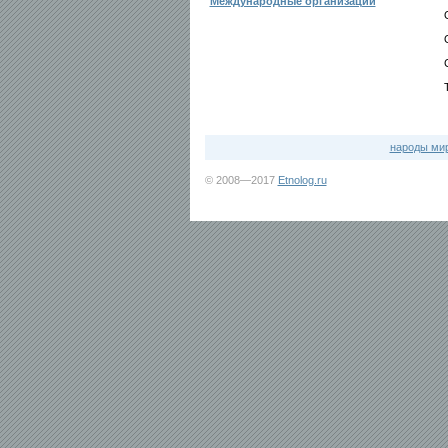
Международные организации
народы ми
© 2008—2017
Etnolog.ru