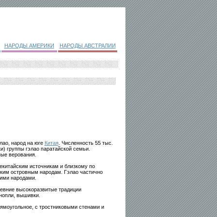
НАРОДЫ АМЕРИКИ
НАРОДЫ АВСТРАЛИИ
улао, народ на юге
Китая
. Численность 55 тыс.
ки) группы гэлао паратайской семьи.
ные верования.
некитайским источникам и близкому по
ским островным народам. Гэлао частично
кими народами.
евние высокоразвитые традиции
нопли, вышивки.
ямоугольное, с тростниковыми стенами и