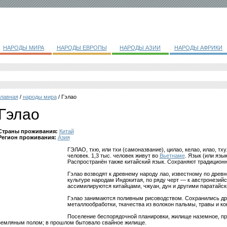
НАРОДЫ МИРА
НАРОДЫ ЕВРОПЫ
НАРОДЫ АЗИИ
НАРОДЫ АФРИКИ
главная
/
народы мира
/ Гэлао
Гэлао
Страны проживания:
Китай
Регион проживания:
Азия
ГЭЛАО, тхю, или тхи (самоназвание), цилао, келао, илао, тх
человек. 1,3 тыс. человек живут во
Вьетнаме
. Язык (или язы
Распространён также китайский язык. Сохраняют традицион
Гэлао возводят к древнему народу лао, известному по древ
культуре народам Индокитая, по ряду черт — к австронезий
ассимилируются китайцами, чжуан, дун и другими паратайс
Гэлао занимаются поливным рисоводством. Сохранились др
металлообработки, ткачества из волокон пальмы, травы и ко
Поселение беспорядочной планировки, жилище наземное, пр
земляным полом; в прошлом бытовало свайное жилище.