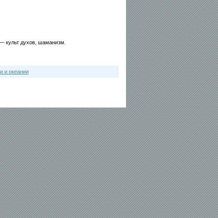
— культ духов, шаманизм.
и и океании