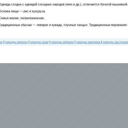
Одежда сходна с одеждой соседних народов (мяо и др.), отличается богатой вышивкой.
Основа пищи — рис и кукуруза.
Семья малая, патрилокальная.
Традиционные обычаи — левират и кувада, «лунные танцы». Традиционные верования 
ра
|
народы европы
|
народы азии
|
народы африки
|
народы америки
|
народы австрали