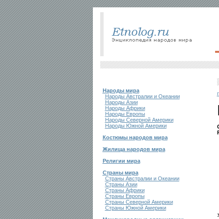
Народы мира
Народы Австралии и Океании
Народы Азии
Народы Африки
Народы Европы
Народы Северной Америки
Народы Южной Америки
Костюмы народов мира
Жилища народов мира
Религии мира
Страны мира
Страны Австралии и Океании
Страны Азии
Страны Африки
Страны Европы
Страны Северной Америки
Страны Южной Америки