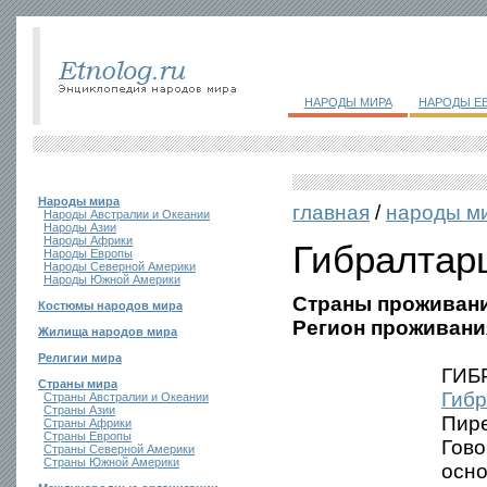
НАРОДЫ МИРА
НАРОДЫ Е
Народы мира
главная
/
народы м
Народы Австралии и Океании
Народы Азии
Народы Африки
Гибралтар
Народы Европы
Народы Северной Америки
Народы Южной Америки
Страны проживани
Костюмы народов мира
Регион проживани
Жилища народов мира
Религии мира
ГИБР
Страны мира
Гиб
Страны Австралии и Океании
Страны Азии
Пире
Страны Африки
Страны Европы
Гово
Страны Северной Америки
Страны Южной Америки
осно