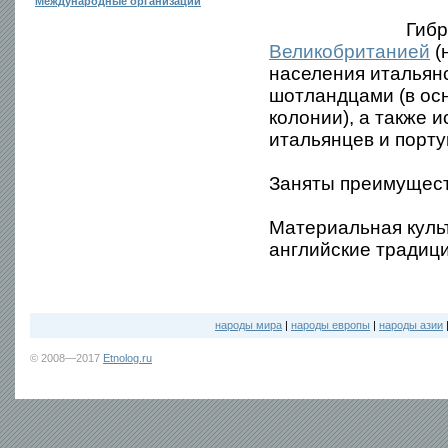
Международные организации
Гибр
Великобританией
(
населения итальянс
шотландцами (в ос
колонии), а также и
итальянцев и порту
Заняты преимущест
Материальная культ
английские традици
народы мира
|
народы европы
|
народы азии
© 2008—2017
Etnolog.ru