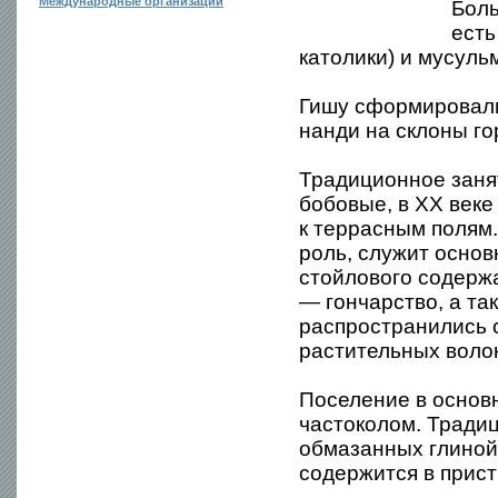
Международные организации
Боль
есть
католики) и мусуль
Гишу сформировали
нанди на склоны го
Традиционное занят
бобовые, в XX веке
к террасным полям.
роль, служит осно
стойлового содержа
— гончарство, а та
распространились с
растительных воло
Поселение в основ
частоколом. Традиц
обмазанных глиной,
содержится в прист