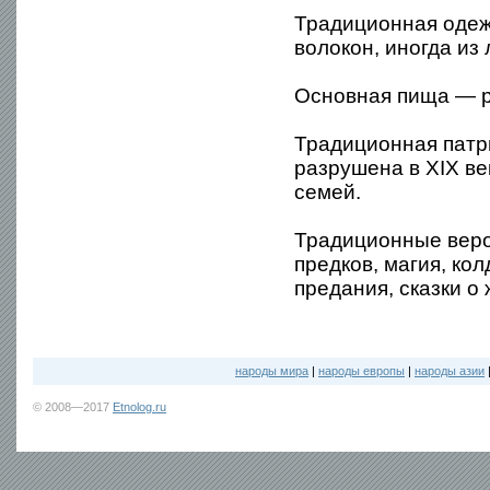
Традиционная одеж
волокон, иногда из
Основная пища — р
Традиционная патр
разрушена в XIX в
семей.
Традиционные веро
предков, магия, ко
предания, сказки о
народы мира
|
народы европы
|
народы азии
© 2008—2017
Etnolog.ru