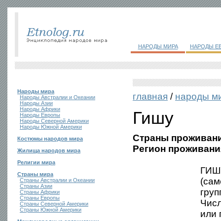
НАРОДЫ МИРА
НАРОДЫ Е
Народы мира
главная
/
народы м
Народы Австралии и Океании
Народы Азии
Народы Африки
Гишу
Народы Европы
Народы Северной Америки
Народы Южной Америки
Страны проживани
Костюмы народов мира
Регион проживани
Жилища народов мира
Религии мира
ГИШУ
Страны мира
(сам
Страны Австралии и Океании
Страны Азии
груп
Страны Африки
Страны Европы
Числ
Страны Северной Америки
Страны Южной Америки
или 