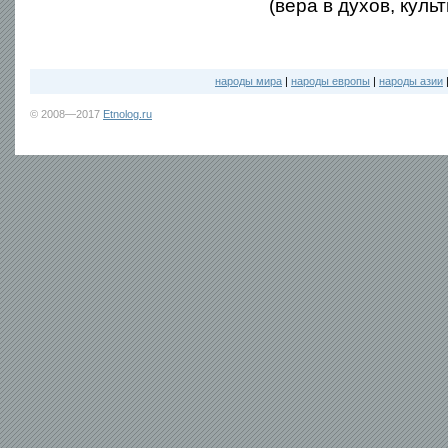
(вера в духов, культ
народы мира
|
народы европы
|
народы азии
© 2008—2017
Etnolog.ru