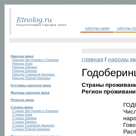
НАРОДЫ МИРА
НАРОДЫ Е
Народы мира
главная
/
народы м
Народы Австралии и Океании
Народы Азии
Народы Африки
Годоберин
Народы Европы
Народы Северной Америки
Народы Южной Америки
Страны проживани
Костюмы народов мира
Регион проживани
Жилища народов мира
Религии мира
ГОД
Страны мира
Числ
Страны Австралии и Океании
Страны Азии
наро
Страны Африки
Страны Европы
Гово
Страны Северной Америки
Страны Южной Америки
Расп