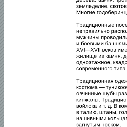
земледелие, скотов
Многие годоберинц
Традиционные посе
неправильно распол
мужчины проводили
и боевыми башнями
XVI—XVII веков им
жилище из камня, д
одноэтажное, квадр
современного типа.
Традиционная одеж
костюма — туникооб
овчинные шубы раз
кинжалы. Традицион
войлока и т. д. В 
в талию, штаны, г
нашивными кольцам
загнутым носком.