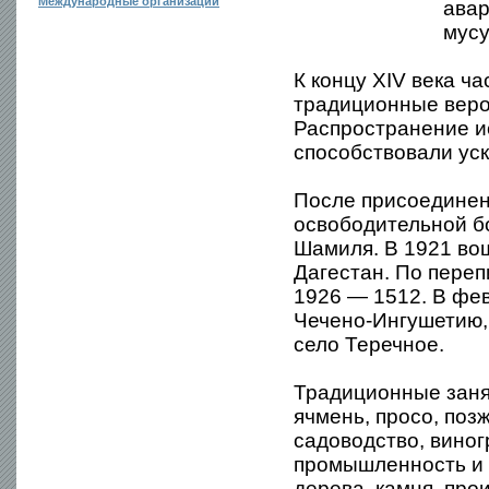
Международные организации
авар
мусу
К концу XIV века ч
традиционные веро
Распространение и
способствовали уск
После присоединен
освободительной б
Шамиля. В 1921 вош
Дагестан. По переп
1926 — 1512. В фе
Чечено-Ингушетию, 
село Теречное.
Традиционные заня
ячмень, просо, поз
садоводство, виног
промышленность и р
дерева, камня, пр