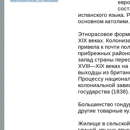
Международные организации
евро
сост
испанского языка. 
основном католики.
Этнорасовое форми
XIX веках. Колони
привела к почти по
прибрежных районов 
запад страны пере
XVIII—XIX веках н
выходцы из британ
Процессу национал
колониальной зави
государства (1838).
Большинство гондур
другие товарные ку
Жилище в сельской
глиной, крыша двус