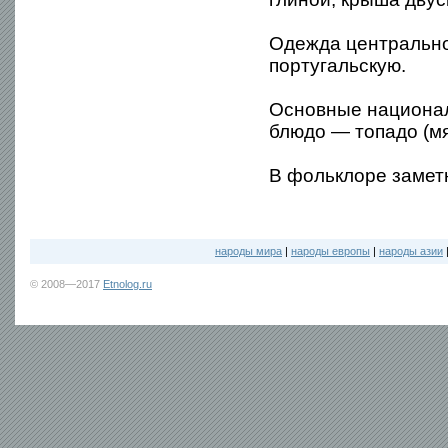
Одежда центрально
португальскую.
Основные национал
блюдо — топадо (м
В фольклоре замет
народы мира
|
народы европы
|
народы азии
© 2008—2017
Etnolog.ru