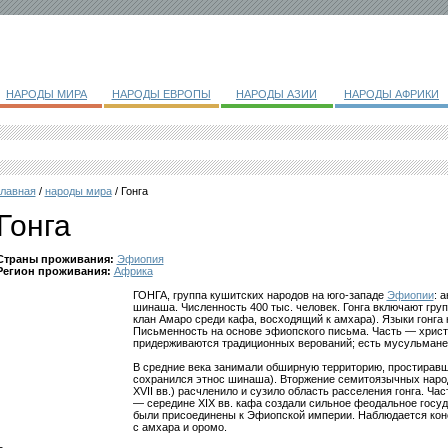
НАРОДЫ МИРА
НАРОДЫ ЕВРОПЫ
НАРОДЫ АЗИИ
НАРОДЫ АФРИКИ
главная
/
народы мира
/ Гонга
Гонга
Страны проживания:
Эфиопия
Регион проживания:
Африка
ГОНГА, группа кушитских народов на юго-западе
Эфиопии
: 
шинаша. Численность 400 тыс. человек. Гонга включают гру
клан Амаро среди кафа, восходящий к амхара). Языки гонга
Письменность на основе эфиопского письма. Часть — христ
придерживаются традиционных верований; есть мусульмане-
В средние века занимали обширную территорию, простиравшу
сохранился этнос шинаша). Вторжение семитоязычных народ
XVII вв.) расчленило и сузило область расселения гонга. Ча
— середине XIX вв. кафа создали сильное феодальное госуда
были присоединены к Эфиопской империи. Наблюдается кон
с амхара и оромо.