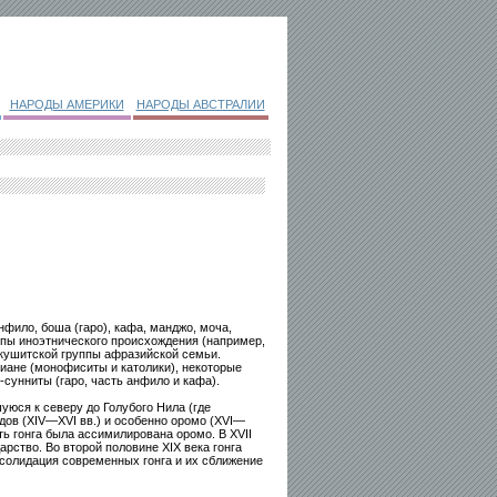
НАРОДЫ АМЕРИКИ
НАРОДЫ АВСТРАЛИИ
анфило, боша (гаро), кафа, манджо, моча,
ппы иноэтнического происхождения (например,
 кушитской группы афразийской семьи.
иане (монофиситы и католики), некоторые
сунниты (гаро, часть анфило и кафа).
юся к северу до Голубого Нила (где
ов (XIV—XVI вв.) и особенно оромо (XVI—
сть гонга была ассимилирована оромо. В XVII
рство. Во второй половине XIX века гонга
солидация современных гонга и их сближение