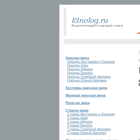
Народы мира
Народы Австралии и Океании
Народы Азии
Народы Африки
Народы Европы
Народы Северной Америки
Народы Южной Америки
Костюмы народов мира
Жилища народов мира
Религии мира
Страны мира
Страны Австралии и Океании
Страны Азии
Страны Африки
Страны Европы
Страны Северной Америки
Страны Южной Америки