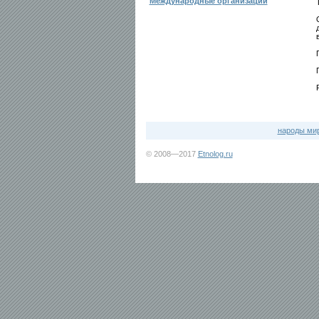
Международные организации
народы ми
© 2008—2017
Etnolog.ru