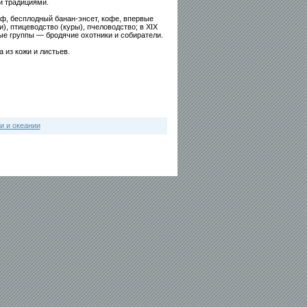
и традициями.
ф, бесплодный банан-энсет, кофе, впервые
), птицеводство (куры), пчеловодство; в XIX
ые группы — бродячие охотники и собиратели.
а из кожи и листьев.
и и океании