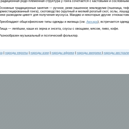
Традиционная родо-племенная структура у гонга сочетается с кастовыми и сословным
Основные традиционные занятия — ручное, реже пашенное земледелие (пшеница, теф
доместицированный гонга), скотоводство (крупный и мелкий рогатый скот, ослы, лошади
веке разводили циветт для получения мускуса. Манджо и некоторые другие этнокастов
Преобладают общеэфиопские типы одежды и жилища (см.
Амхара
); встречается одежд
Пища — лепёшки, каши из зерна и энсета, соусы с овощами, мясом, пиво, кофе.
Разнообразен музыкальный и поэтический фольклор.
ра
|
народы европы
|
народы азии
|
народы африки
|
народы америки
|
народы австрали