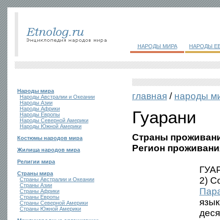
НАРОДЫ МИРА
НАРОДЫ Е
Народы мира
главная
/
народы м
Народы Австралии и Океании
Народы Азии
Народы Африки
Гуарани
Народы Европы
Народы Северной Америки
Народы Южной Америки
Страны проживани
Костюмы народов мира
Регион проживани
Жилища народов мира
Религии мира
ГУАР
Страны мира
2) С
Страны Австралии и Океании
Страны Азии
Пар
Страны Африки
Страны Европы
язык
Страны Северной Америки
Страны Южной Америки
деся