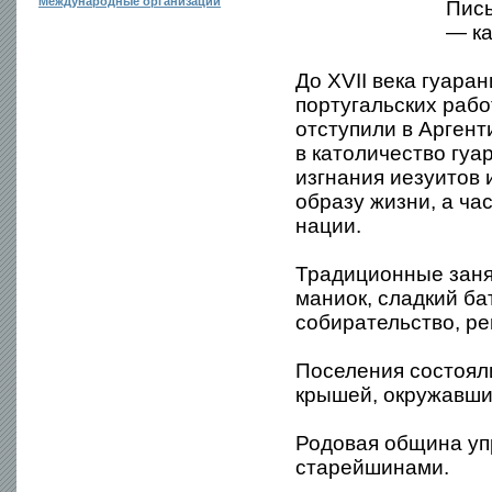
Международные организации
Пись
— ка
До XVII века гуара
португальских раб
отступили в Аргент
в католичество гуа
изгнания иезуитов 
образу жизни, а ча
нации.
Традиционные заня
маниок, сладкий ба
собирательство, ре
Поселения состоял
крышей, окружавши
Родовая община уп
старейшинами.