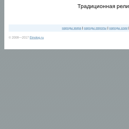
Традиционная рели
народы мира
|
народы европы
|
народы азии
© 2008—2017
Etnolog.ru