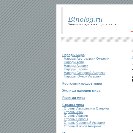
Народы мира
Народы Австралии и Океании
Народы Азии
Народы Африки
Народы Европы
Народы Северной Америки
Народы Южной Америки
Костюмы народов мира
Жилища народов мира
Религии мира
Страны мира
Страны Австралии и Океании
Страны Азии
Страны Африки
Страны Европы
Страны Северной Америки
Страны Южной Америки