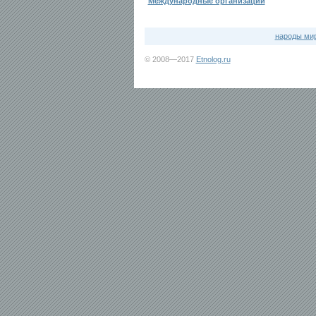
Международные организации
народы ми
© 2008—2017
Etnolog.ru