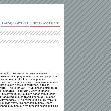
НАРОДЫ АМЕРИКИ
НАРОДЫ АВСТРАЛИИ
ут в Хэнтэйском и Восточном аймаках
им хамниганы предположительно из тунгусских
рые начиная с XVII века или раньше
а и Онон, где подверглись сильному влиянию
нгольского племени сартулов, а также,
нты. В течение XVII—XVIII веков хамниганы
то на восток — к Шилке и Аргуни; после
сь в местах их нынешнего расселения: одна
м Забайкалье. Обе группы освоили кочевое
 употребляемый по отношению к ним термин
иционную охоту как подсобный промысел;
небольшой процент тунгусской лексики. Ныне