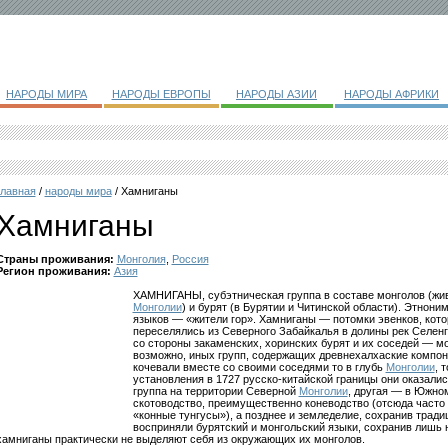
НАРОДЫ МИРА
НАРОДЫ ЕВРОПЫ
НАРОДЫ АЗИИ
НАРОДЫ АФРИКИ
главная
/
народы мира
/ Хамниганы
Хамниганы
Страны проживания:
Монголия
,
Россия
Регион проживания:
Азия
ХАМНИГАНЫ, субэтническая группа в составе монголов (жив
Монголии
) и бурят (в Бурятии и Читинской области). Этнон
языков — «жители гор». Хамниганы — потомки эвенков, кото
переселялись из Северного Забайкалья в долины рек Селенг
со стороны закаменских, хоринских бурят и их соседей — мо
возможно, иных групп, содержащих древнехалхаские компоне
кочевали вместе со своими соседями то в глубь
Монголии
, 
установления в 1727 русско-китайской границы они оказали
группа на территории Северной
Монголии
, другая — в Южно
скотоводство, преимущественно коневодство (отсюда часто
«конные тунгусы»), а позднее и земледелие, сохранив трад
восприняли бурятский и монгольский языки, сохранив лишь 
хамниганы практически не выделяют себя из окружающих их монголов.