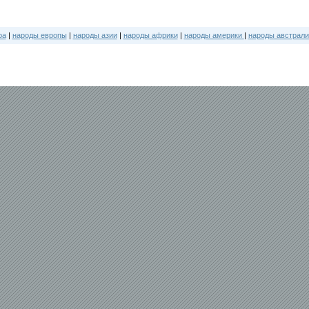
ра
|
народы европы
|
народы азии
|
народы африки
|
народы америки
|
народы австрали