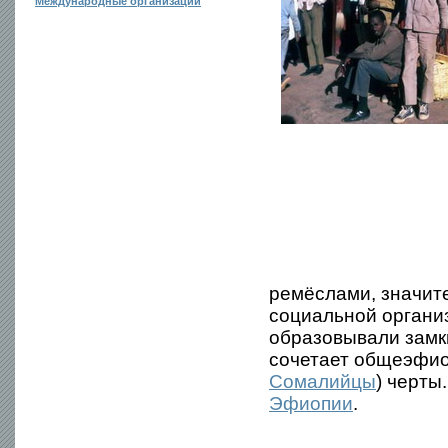
Международные организации
ремёслами, значит
социальной организ
образовывали замк
сочетает общеэфио
Сомалийцы
) черты
Эфиопии
.