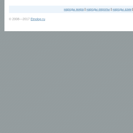
народы мира
|
народы европы
|
народы азии
© 2008—2017
Etnolog.ru