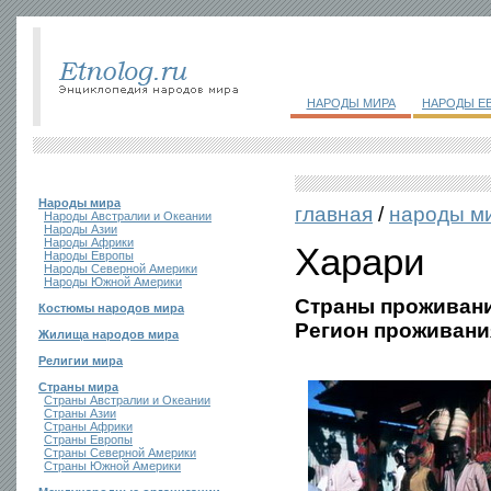
НАРОДЫ МИРА
НАРОДЫ Е
Народы мира
главная
/
народы м
Народы Австралии и Океании
Народы Азии
Народы Африки
Харари
Народы Европы
Народы Северной Америки
Народы Южной Америки
Страны проживани
Костюмы народов мира
Регион проживани
Жилища народов мира
Религии мира
Страны мира
Страны Австралии и Океании
Страны Азии
Страны Африки
Страны Европы
Страны Северной Америки
Страны Южной Америки