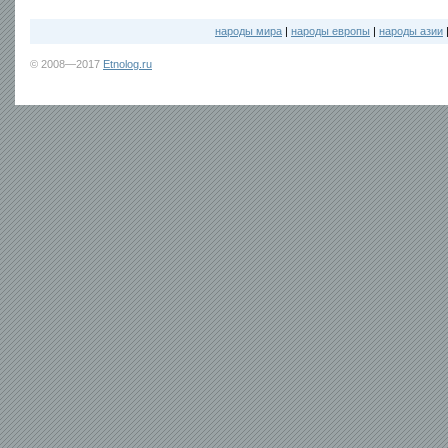
народы мира
|
народы европы
|
народы азии
© 2008—2017
Etnolog.ru