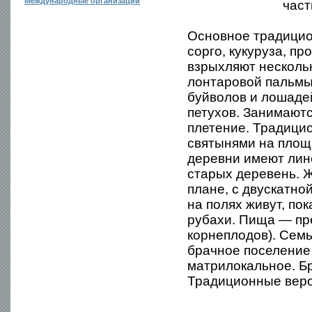
Международные организации
част
Основное традицио
сорго, кукуруза, п
взрыхляют нескольк
лонтаровой пальмы,
буйволов и лошадей
петухов. Занимают
плетение. Традици
святынями на площ
деревни имеют лин
старых деревень. 
плане, с двускатн
на полях живут, по
рубахи. Пища — пре
корнеплодов). Сем
брачное поселение
матрилокальное. Бр
Традиционные веро