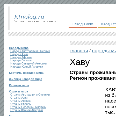
НАРОДЫ МИРА
НАРОДЫ Е
Народы мира
главная
/
народы м
Народы Австралии и Океании
Народы Азии
Народы Африки
Хаву
Народы Европы
Народы Северной Америки
Народы Южной Америки
Страны проживани
Костюмы народов мира
Регион проживани
Жилища народов мира
Религии мира
ХАВУ
Страны мира
из б
Страны Австралии и Океании
Страны Азии
насе
Страны Африки
Страны Европы
посе
Страны Северной Америки
Страны Южной Америки
тыс.