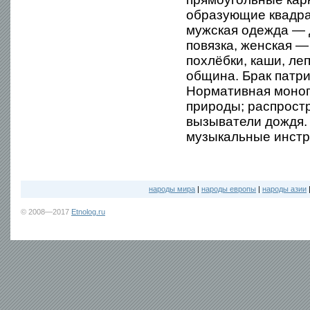
образующие квадра
мужская одежда — 
повязка, женская —
похлёбки, каши, ле
община. Брак патр
Нормативная монога
природы; распрост
вызыватели дождя.
музыкальные инстр
народы мира
|
народы европы
|
народы азии
© 2008—2017
Etnolog.ru