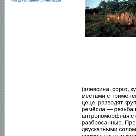
Международные организации
(элевсина, сорго, к
местами с применен
цеце, разводят кру
ремёсла — резьба п
антропоморфная ст
разбросанные. Пре
двускатными солом
прямоугольные кар