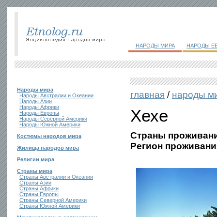
НАРОДЫ МИРА
НАРОДЫ Е
Народы мира
главная
/
народы м
Народы Австралии и Океании
Народы Азии
Народы Африки
Хехе
Народы Европы
Народы Северной Америки
Народы Южной Америки
Страны проживани
Костюмы народов мира
Регион проживани
Жилища народов мира
Религии мира
Страны мира
Страны Австралии и Океании
Страны Азии
Страны Африки
Страны Европы
Страны Северной Америки
Страны Южной Америки