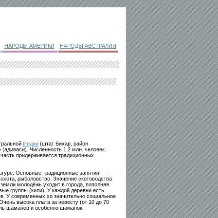
НАРОДЫ АМЕРИКИ
НАРОДЫ АВСТРАЛИИ
нтральной
Индии
(штат Бихар, район
(адиваси). Численность 1,2 млн. человек.
 часть придерживается традиционных
льтуре. Основные традиционные занятия —
 охота, рыболовство. Значение скотоводства
 земли молодёжь уходит в города, пополняя
ые группы (кили). У каждой деревни есть
в. У современных хо значительно социальное
чень высока плата за невесту (от 10 до 70
оль шаманов и особенно шаманок.