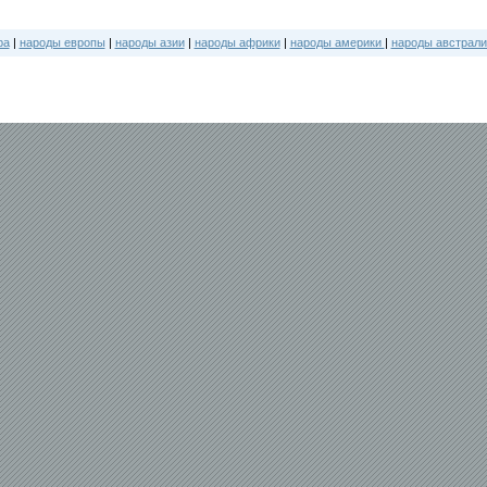
ра
|
народы европы
|
народы азии
|
народы африки
|
народы америки
|
народы австрали