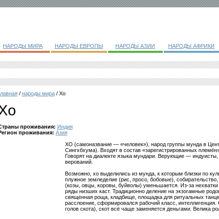
НАРОДЫ МИРА
НАРОДЫ ЕВРОПЫ
НАРОДЫ АЗИИ
НАРОДЫ АФРИКИ
главная
/
народы мира
/ Хо
Хо
Страны проживания:
Индия
Регион проживания:
Азия
ХО (самоназвание — «человек»), народ группы мунда в Це
Сингхбхума). Входят в состав «зарегистрированных племён» 
Говорят на диалекте языка мундари. Верующие — индуисты,
верований.
Возможно, хо выделились из мунда, к которым близки по ку
плужное земледелие (рис, просо, бобовые), собирательство,
(козы, овцы, коровы, буйволы) уменьшается. Из-за нехватки
ряды низших каст. Традиционно деление на экзогамные родов
священная роща, кладбище, площадка для ритуальных танце
расслоение, сформировался рабочий класс, интеллигенция. О
голов скота), скот всё чаще заменяется деньгами. Велика р