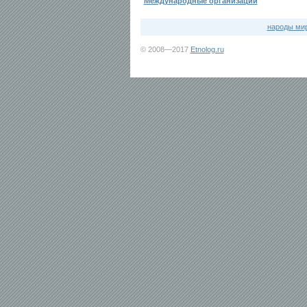
Международные организации
народы ми
© 2008—2017
Etnolog.ru