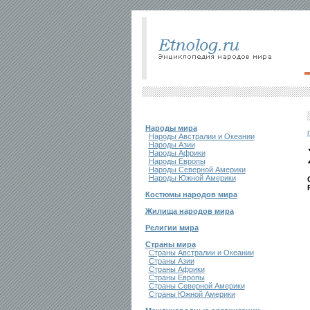
Народы мира
Народы Австралии и Океании
Народы Азии
Народы Африки
Народы Европы
Народы Северной Америки
Народы Южной Америки
Костюмы народов мира
Жилища народов мира
Религии мира
Страны мира
Страны Австралии и Океании
Страны Азии
Страны Африки
Страны Европы
Страны Северной Америки
Страны Южной Америки