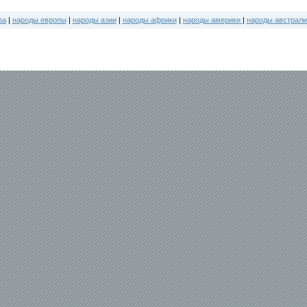
ра
|
народы европы
|
народы азии
|
народы африки
|
народы америки
|
народы австрали