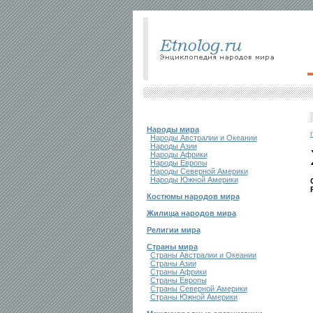
Народы мира
Народы Австралии и Океании
Народы Азии
Народы Африки
Народы Европы
Народы Северной Америки
Народы Южной Америки
Костюмы народов мира
Жилища народов мира
Религии мира
Страны мира
Страны Австралии и Океании
Страны Азии
Страны Африки
Страны Европы
Страны Северной Америки
Страны Южной Америки