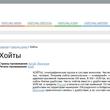
НАРОДЫ МИРА
НАРОДЫ ЕВРОПЫ
НАРОДЫ АЗИИ
НАРОДЫ АФРИКИ
главная
/
народы мира
/ Хойты
Хойты
Страны проживания:
Китай
,
Монголия
Регион проживания:
Азия
ХОЙТЫ, этнографическая группа в составе монголов. Числе
тыс. человек. Этноним хойты (монгольское — «северный», «з
административной терминологии XIII века. В XIII—XVIII вв. в
хойты близки дэрбэтам. Часть хойтов вместе с дэрбэтами н
XVIII вв. в пределы
России
и вошла в состав калмыков. Оста
дэрбэтами на территории нынешних Убсунурского и Кобдоск
Монголии
практически слились с дэрбэтами, в их составе ко