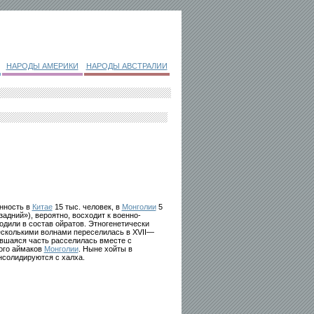
НАРОДЫ АМЕРИКИ
НАРОДЫ АВСТРАЛИИ
нность в
Китае
15 тыс. человек, в
Монголии
5
адний»), вероятно, восходит к военно-
ходили в состав ойратов. Этногенетически
есколькими волнами переселилась в XVII—
вшаяся часть расселилась вместе с
ого аймаков
Монголии
. Ныне хойты в
нсолидируются с халха.