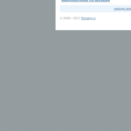
Международные организации
народы ми
© 2008—2017
Etnolog.ru