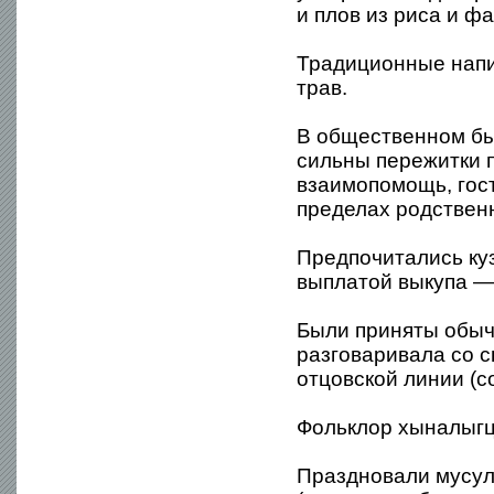
и плов из риса и ф
Традиционные напи
трав.
В общественном бы
сильны пережитки 
взаимопомощь, гост
пределах родствен
Предпочитались куз
выплатой выкупа — 
Были приняты обыча
разговаривала со с
отцовской линии (с
Фольклор хыналыгц
Праздновали мусул