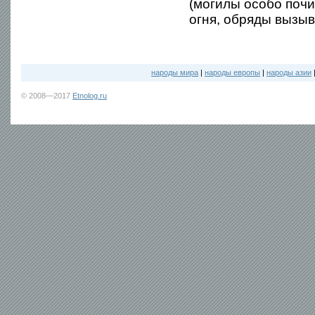
(могилы особо поч
огня, обряды вызыв
народы мира
|
народы европы
|
народы азии
© 2008—2017
Etnolog.ru