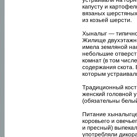
капусту и картофел
вязаных шерстяных 
из козьей шерсти.
Хыналыг — типично
Жилище двухэтажно
имела земляной нас
небольшие отверсти
комнат (в том числ
содержания скота. 
которым устраивал
Традиционный кост
женский головной у
(обязательны белый
Питание хыналыгце
коровьего и овечье
и пресный) выпека
употребляли дикор