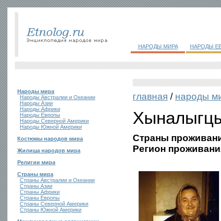
НАРОДЫ МИРА
НАРОДЫ Е
Народы мира
главная
/
народы м
Народы Австралии и Океании
Народы Азии
Народы Африки
Хыналыгц
Народы Европы
Народы Северной Америки
Народы Южной Америки
Страны проживани
Костюмы народов мира
Регион проживани
Жилища народов мира
Религии мира
Страны мира
Страны Австралии и Океании
Страны Азии
Страны Африки
Страны Европы
Страны Северной Америки
Страны Южной Америки