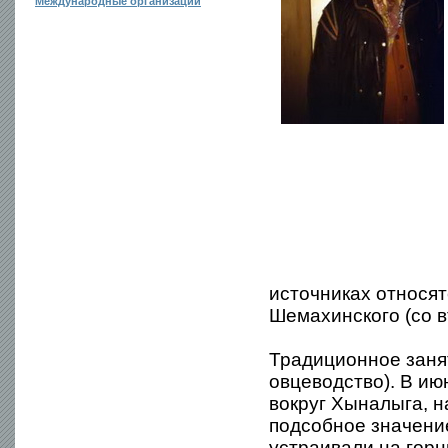
Международные организации
источниках относятс
Шемахинского (со в
Традиционное заня
овцеводство). В и
вокруг Хыналыга, н
подсобное значение
устраивали на горн