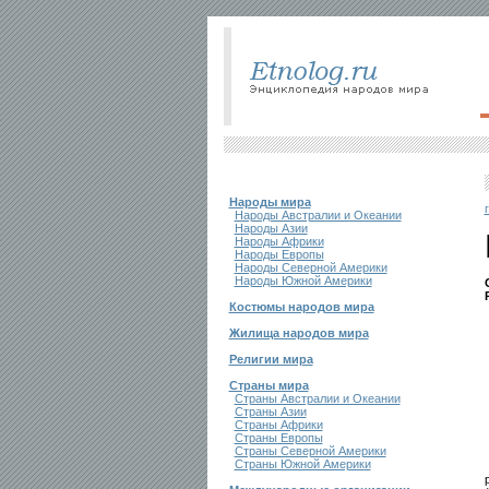
Народы мира
Народы Австралии и Океании
Народы Азии
Народы Африки
Народы Европы
Народы Северной Америки
Народы Южной Америки
Костюмы народов мира
Жилища народов мира
Религии мира
Страны мира
Страны Австралии и Океании
Страны Азии
Страны Африки
Страны Европы
Страны Северной Америки
Страны Южной Америки