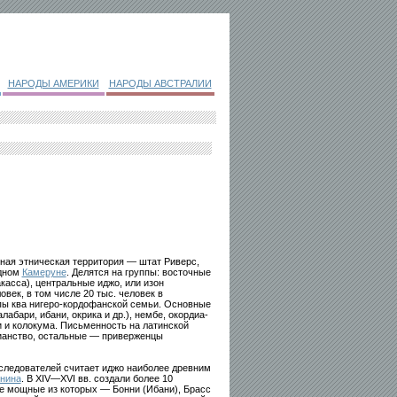
НАРОДЫ АМЕРИКИ
НАРОДЫ АВСТРАЛИИ
ная этническая территория — штат Риверс,
адном
Камеруне
. Делятся на группы: восточные
акасса), центральные иджо, или изон
овек, в том числе 20 тыс. человек в
уппы ква нигеро-кордофанской семьи. Основные
абари, ибани, окрика и др.), нембе, окордиа-
и и колокума. Письменность на латинской
ианство, остальные — приверженцы
сследователей считает иджо наиболее древним
нина
. В XIV—XVI вв. создали более 10
ые мощные из которых — Бонни (Ибани), Брасс