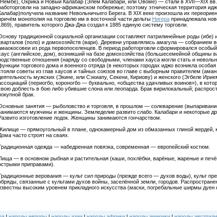
(Нембе), Окрика и Новый Калабар (Элем Калабари, или Овоме) — стали в XVII—XIX вв
работорговли на западно-африканском побережье; поэтому этническая территория идж
Калабар)получила название Невольничьего Берега. В XIX веке произошла их переорие
причём монополия на торговлю им в восточной части дельты
Нигера
принадлежала ново
1869), правитель которого Джа-Джа создал к 1885 единую систему торговли.
Основу традиционной социальной организации составляют патрилинейные роды (ибе) и
кварталов (поло) и домохозяйств (вари). Деревни управлялись амагула — собранием вс
амаокосовеи из рода первопоселенцев. В период работорговли сформировался особый
хаус (английское, дом), возникший на базе домохозяйства (большесемейной общины в
родственные отношения (наряду со свободными, членами хауса могли стать и неволь
функции торгового дома и военного отряда (в некоторых городах иджо возникла особая 
стояли советы из глав хаусов и тайных союзов во главе с выборным правителем (аман
деятельность мужских (Экине, или Сэкиапу, Секени, Кириову) и женского (Эгбеле Ирие
ассоциаций (периогбо, короногбо — буквально, «общества удачливых воинов»), в кот
свою доблесть в бою либо убившие слона или леопарда. Брак вирилокальный; распрос
покупной брак.
Основные занятия — рыболовство и торговля, в прошлом — солеварение (выпаривание
занимаются мужчины и женщины. Земледелие развито слабо. Калабари и некоторые др
Развито изготовление лодок. Женщины занимаются гончарством.
Жилище — прямоугольный в плане, однокамерный дом из обмазанных глиной жердей, к
Дома часто строят на сваях.
Традиционная одежда — набедренная повязка, современная — европейский костюм.
Пища — в основном рыбная и растительная (каши, похлёбки, варёные, жареные и пе
острыми приправами).
Традиционные верования — культ сил природы (прежде всего — духов воды), культ пр
обряды, связанные с культами духов войны, заселённой земли, городов. Распростран
известны высоким уровнем прикладного искусства (маски, погребальные ширмы дуен ф
ра
|
народы европы
|
народы азии
|
народы африки
|
народы америки
|
народы австрали