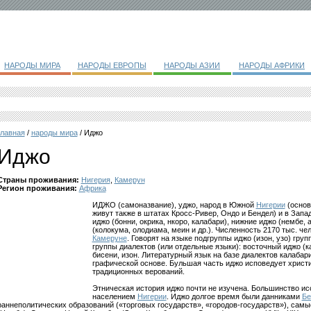
НАРОДЫ МИРА
НАРОДЫ ЕВРОПЫ
НАРОДЫ АЗИИ
НАРОДЫ АФРИКИ
главная
/
народы мира
/ Иджо
Иджо
Страны проживания:
Нигерия
,
Камерун
Регион проживания:
Африка
ИДЖО (самоназвание), уджо, народ в Южной
Нигерии
(основ
живут также в штатах Кросс-Ривер, Ондо и Бендел) и в Зап
иджо (бонни, окрика, нкоро, калабари), нижние иджо (нембе, 
(колокума, олодиама, меин и др.). Численность 2170 тыс. чел
Камеруне
. Говорят на языке подгруппы иджо (изон, узо) гр
группы диалектов (или отдельные языки): восточный иджо (кал
бисени, изон. Литературный язык на базе диалектов калабар
графической основе. Бульшая часть иджо исповедует христ
традиционных верований.
Этническая история иджо почти не изучена. Большинство и
населением
Нигерии
. Иджо долгое время были данниками
Бе
раннеполитических образований («торговых государств», «городов-государств»), сам