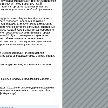
. крупнейшими центрами трансатлантической
о (включая также Варри и Старый
нтация на торговлю пальмовым маслом,
му городу-государству Опобо (основан в
 деревенские общины (ама), состоящие из
его взрослого населения во главе с
 тип социально-политической организации —
ари), членов которого связывали фиктивные
ники). Каждый хаус выполнял одновременно
система каноэ-хаусов). Во главе города
ьянабо). Для этого периода характерна
ме) тайных союзов, а также военных
орых могли состоять мужчины, доказавшие
транены полигиния, умыкание невест,
 из морской воды). Рыбной ловлей
угие иджо выращивают ямс, маниок, овощи.
рыша двускатная, из пальмовых листьев.
чёные клубнеплоды с пальмовым маслом и
едков. Сохраняются календарные праздники,
ены все основные жанры фольклора. Иджо
обара и др.).
и и океании