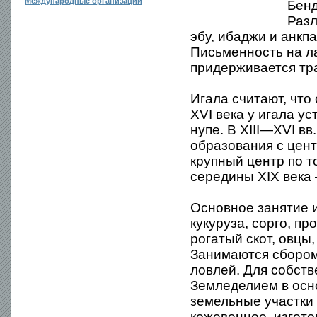
Международные организации
Бенд
Разл
эбу, ибаджи и анкп
Письменность на л
придерживается тр
Игала считают, что
XVI века у игала у
нупе. В XIII—XVI в
образования с центр
крупный центр по т
середины XIX века
Основное занятие и
кукуруза, сорго, пр
рогатый скот, овцы,
Занимаются сбором
ловлей. Для собств
Земледелием в ос
земельные участки 
кожевенное, изгот