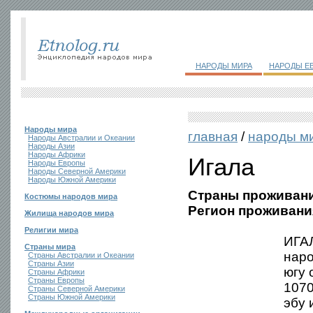
НАРОДЫ МИРА
НАРОДЫ Е
Народы мира
главная
/
народы м
Народы Австралии и Океании
Народы Азии
Народы Африки
Игала
Народы Европы
Народы Северной Америки
Народы Южной Америки
Страны проживани
Костюмы народов мира
Регион проживани
Жилища народов мира
Религии мира
ИГАЛ
Страны мира
нар
Страны Австралии и Океании
Страны Азии
югу 
Страны Африки
Страны Европы
1070
Страны Северной Америки
Страны Южной Америки
эбу 