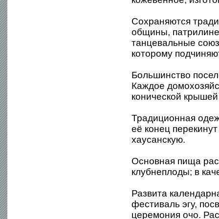
Сохраняются трад
общины, патрилине
танцевальные союз
которому подчиняю
Большинство поселе
Каждое домохозяйст
конической крышей
Традиционная одежд
её конец перекину
хаусанскую.
Основная пища рас
клубнеплоды; в кач
Развита календарн
фестиваль эгу, пос
церемония очо. Ра