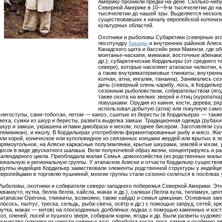
Америку проникли предки на-дене. Сколько-ниб
Северной Америке в 10—9-м тысячелетии до н
тысячелетии до нашей эры. Выделяется несколь
существовавших к началу европейской колониза
культурных областей.
Охотники и рыболовы Субарктики (северные атап
лесотундру
Канады
и внутренних районов Аляск
Канадского щита и бассейн реки Макензи, где о
монтанье-наскапи, микмаки, восточные абенаки)
др.); субарктические Кордильеры (от среднего т
севере), которые населяют атапаски чилкотин, кар
а также внутриматериковые тлинкиты; внутренни
колчан, атна, ингалик, танаина). Занимались с
дичь (северный олень-карибу, лось, в Кордильер
сезонным рыболовством, собирательством (яго
также охота на мелких зверей и птиц (куропатка
ловушками. Орудия из камня, кости, дерева; ряд 
использовал добытую (атна) или покупную само
снегоступы, сани-тобогган, летом — каноэ, сшитые из бересты (в Кордильерах — также
меха, сумки из шкур и бересты, развита выделка замши. Традиционная одежда (рубахи
шкур и замши, украшена иглами дикобраза и мехом, позднее бисером. Заготовляли с
(пеммикан), и юколу. В Кордильерах употребляли ферментированные рыбу и мясо. Жи
или корой, коническое или куполовидное из связанных концами жердей или врытых в з
прямоугольное, на Аляске каркасные полуземлянки, крытые шкурами, землёй и мхом, у
досок в виде двускатного шалаша. Вели полукочевой образ жизни, концентрируясь и р
календарного цикла. Преобладала малая Семья. домохозяйства (из родственных малы
локальную и региональную группы. У атапасков Аляски и отчасти Кордильер существ
группы индейцев Кордильер заимствовали элементы родственной структуры у индейце
европейцами в торговлю пушниной, многие группы стали сезонно селиться в посёлках 
Рыболовы, охотники и собиратели северо-западного побережья Северной Америки. Этн
(квакиутл, нутка, белла белла, хайсла, маках и др.), салиши (белла кула, тилламук, ц
(атапаски Орегона, тлинкиты, возможно, также хайда) и семья цимшиан. Основные за
(лосось, палтус, треска, сельдь, рыба-свеча, осётр и др.) с помощью запруд, сетей, к
нутка, маках — китов) на плоскодонных долблёных лодках с помощью каменных и кост
коз, оленей, лосей и пушного зверя, собирали корни, ягоды и др. Были развиты художе
ткачество (накидки из шерсти снежных коз), обработка кости, рога, камня и особенно