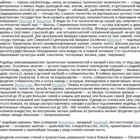
районах — горные клубнеплоды, киноа, во влажных тропических низменностях — сладки
центральных и южных Андах разводили лам, альпак, морских свинок, в Центральной А
Занимались охотой (в центральных Андах — облавной), рыболовство наибольшее зна
Традиционные ремёсла — гончарство, узорное ткачество на вертикальных ручных станк
доиспанских государствах были развиты архитектура, монументальное и прикладное ис
побережьях
Мексики
и
Эквадора
. В Андах во 2-м тысячелетии до нашей эры появляется
тысячелетии нашей эры — бронзы. Современные поселения — хутора (касерии) и дере
(альдеа), окружающие общинный центр — посёлок-пуэбло. Жилище однокамерное, прямо
дерева и тростника, с высокой дву- или четырёхскатной соломенной крышей, на юге Ц
с конической крышей. Для Центральной Америки характерны очаги из трёх камней, пло
сосуды-триподы, для Северной и Центральной Америки (особенно
Мексики
) — паровые
шерсти. Характерны богато орнаментированные уипили, серапе, пончо, женские расп
большая патриархальная семья. Во второй половине 2-го тысячелетия до нашей эры в
протогосударственные объединения типа вождеств, в первой половине 1-го тысячеле
образования (культуры майя, сапотеков, теотиуакан, мочика, уари, тиауанако).
Индейцы южноамериканских тропических низменностей и нагорий к востоку от Анд (арава
другие). Основные занятия — ручное подсечно-огневое земледелие (горький и сладкий 
клубнеплоды, кукуруза, персиковая пальма, после контактов с европейцами — бананы
ядов), охота (с луком и духовой трубкой) и собирательство. В поймах крупных рек пр
земледелие (кукуруза), в лесах на водоразделах — охота, собирательство и примитив
бродячее собирательство и охота наряду с оседлым земледелием в прилегающих леса
саваннах
Венесуэлы
, Восточной
Боливии
, Гвианы встречалось интенсивное земледели
гончарство, ткачество, резьба по дереву, монументальная живопись на стенах общинны
украшений из перьев, после испанского завоевания — из бисера. Основное жилище — 
высотой до 25 м для больших семей и хижины для малых или больших семей. Для инде
поселения кольцевой или подковообразной планировки. Одежда из хлопка или тапы (на
отсутствовала, на западе распространялись накидки и рубахи под влиянием индейцы Ан
автономные общины численностью до 100—300 человек, на плодородных пойменных зе
возникли вождества, во внутренних лесных районах встречались мелкие бродячие гру
северо-западе Амазонии — патрилокальная.
У индейцев равнины Чако (северная
Аргентина
, западный
Парагвай
, юго-восточная
Бол
другие — основные занятия — рыболовство, собирательство, охота, примитивное земле
заимствования у европейцев лошади у ряда племён конная охота.
Бродячие охотники степей и полупустынь умеренного пояса Южной Америки — Патагон