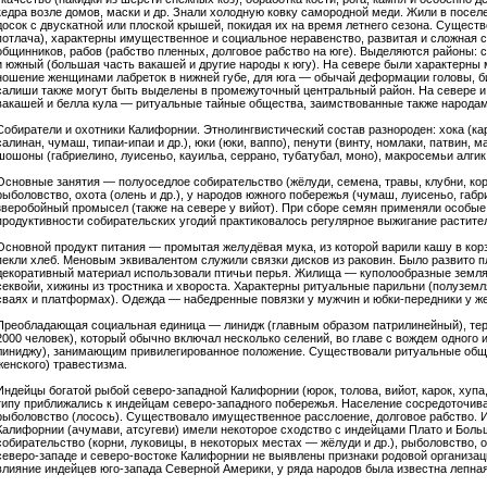
кедра возле домов, маски и др. Знали холодную ковку самородной меди. Жили в посе
досок с двускатной или плоской крышей, покидая их на время летнего сезона. Сущест
потлача), характерны имущественное и социальное неравенство, развитая и сложная с
общинников, рабов (рабство пленных, долговое рабство на юге). Выделяются районы: 
и южный (большая часть вакашей и другие народы к югу). На севере были характерны 
ношение женщинами лабреток в нижней губе, для юга — обычай деформации головы, б
салиши также могут быть выделены в промежуточный центральный район. На севере и
вакашей и белла кула — ритуальные тайные общества, заимствованные также народа
Собиратели и охотники Калифорнии. Этнолингвистический состав разнороден: хока (каро
салинан, чумаш, типаи-ипаи и др.), юки (юки, ваппо), пенути (винту, номлаки, патвин, ма
шошоны (габриелино, луисеньо, кауильа, серрано, тубатубал, моно), макросемьи алгик (ю
Основные занятия — полуоседлое собирательство (жёлуди, семена, травы, клубни, корн
рыболовство, охота (олень и др.), у народов южного побережья (чумаш, луисеньо, га
зверобойный промысел (также на севере у вийот). При сборе семян применяли особы
продуктивности собирательских угодий практиковалось регулярное выжигание растите
Основной продукт питания — промытая желудёвая мука, из которой варили кашу в корз
пекли хлеб. Меновым эквивалентом служили связки дисков из раковин. Было развито п
декоративный материал использовали птичьи перья. Жилища — куполообразные земля
секвойи, хижины из тростника и хвороста. Характерны ритуальные парильни (полуземл
сваях и платформах). Одежда — набедренные повязки у мужчин и юбки-передники у же
Преобладающая социальная единица — линидж (главным образом патрилинейный), те
2000 человек), который обычно включал несколько селений, во главе с вождем одного
линиджу), занимающим привилегированное положение. Существовали ритуальные обще
женского) травестизма.
Индейцы богатой рыбой северо-западной Калифорнии (юрок, толова, вийот, карок, хупа
типу приближались к индейцам северо-западного побережья. Население сосредоточива
рыболовство (лосось). Существовало имущественное расслоение, долговое рабство. 
Калифорнии (ачумави, атсугеви) имели некоторое сходство с индейцами Плато и Бол
собирательство (корни, луковицы, в некоторых местах — жёлуди и др.), рыболовство, 
северо-западе и северо-востоке Калифорнии не выявлены признаки родовой организац
влияние индейцев юго-запада Северной Америки, у ряда народов была известна лепная