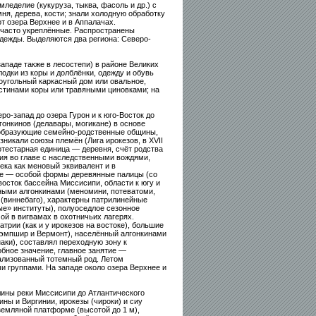
еделие (кукуруза, тыква, фасоль и др.) с
ня, дерева, кости; знали холодную обработку
т озера Верхнее и в Аппалачах.
 часто укреплённые. Распространены
одежды. Выделяются два региона: Северо-
ападе также в лесостепи) в районе Великих
одки из коры и долблёнки, одежду и обувь
оугольный каркасный дом или овальное,
астинами коры или травяными циновками; на
ро-запад до озера Гурон и к юго-Восток до
гонкинов (делавары, могикане) в основе
 образующие семейно-родственные общины,
никали союзы племён (Лига ирокезов, в XVII
отестарная единица — деревня, счёт родства
ия во главе с наследственными вождями,
ека как меновый эквивалент и в
ие — особой формы деревянные палицы (со
восток бассейна Миссисипи, области к югу и
ьными алгонкинами (меномини, потеватоми,
у (виннебаго), характерны патрилинейные
ые» институты), полуоседлое сезонное
ой в вигвамах в охотничьих лагерях.
рии (как и у ирокезов на востоке), большие
-Хэмпшир и Вермонт), населённый алгонкинами
аки), составлял переходную зону к
бное значение, главное занятие —
ализованный тотемный род. Летом
 группами. На западе около озера Верхнее и
лины реки Миссисипи до Атлантического
ны и Виргинии, ирокезы (чироки) и сиу
 земляной платформе (высотой до 1 м),