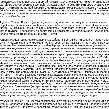
Земледельцы лесов Востока Северной Америки. Сочетали ручное подсечно-огневое земл
охотой (на северо-востоке сезонной), рыболовством и собирательством. Орудия из кам
меди, изготовление лепной керамики. Месторождения меди разрабатывались к западе о
Обрабатывали землю палками и мотыгами из лопаток и рогов оленя и лося. Поселения
татуировка и раскраска тела, использование перьев птиц в декоративных целях и для 
Восток и Юго-Восток.
Индейцы Северо-Востока (ирокезы, алгонкины) обитали в лесах умеренного пояса (на з
озёр. Собирали кленовый сок. Были развиты обработка дерева, плетение. Изготовляли л
(мокасины) из шкур и замши, украшенной иглами дикобраза. Жилище — большой прям
иногда круглое, куполообразное сооружение с каркасом из ветвей (вигвам), крытое пл
севере также крытый корой конический шалаш.
Регион включал три историко-культурных района. В восточном (от озера Онтарио к севе
Атлантического океана) у ирокезов (гуроны, собственно ирокезы) и части восточных ал
социальной организации — матрилинейный род с делением на линиджи и сублиниджи,
занимавшие длинные дома. У ирокезов, гуронов, могикан — племенная организация, воз
веке — конфедерация могикан); у приатлантических алгонкинов основная социально-п
— патрилинейный или билинейный, возникали территориальные группы и их объединен
возможно, протовождества (сахемство наррагансетов и др.). Был развит обмен. С XVI в
церемониальных целях использовался вампум (бусы из раковин). Традиционное оруж
сферической головкой, с каменым или металлич. лезвием). В западном районе (север-
юго-западу от озера Мичиган, Гурон, Верхнее), населённом главным образом централ
саук, фокс, кикапу, маскутен, шауни, группы племён иллинойс и майами) и отчасти си
роды, племенная организация с дуальной потестарной структурой («мирные» и «военн
обитание — летом в каркасных домах в земледельческих селениях по берегам рек, зим
Охотились на оленей, бизонов, другую дичь. Существовали ритуальные общества и фрат
семьи. Северный район (к северу от Великих озёр, также юго-восточный Квебек, Нью
(юго-западные и юго-восточные оджибве, оттава, собственно алгонкины, западные абен
Субарктике. Земледелие (кукуруза) из-за широтно-климатических условий имело подсо
рыболовство в сочетании с собирательством и охотой. Характерен патрилинейный лок
концентрировались у рыбных промыслов, остальное время жили дисперсно небольшими
Мичиган у меномини, оджибве и других важное значение имел сбор дикого риса.
Культуры индейцев Юго-Востока развивались в условиях субтропических лесов (от до
океана). Относятся к мускогам, на периферии региона жили алгонкины Северной Кароли
(тутело и другие). На охоте использовали духовую трубку. Зимнее жилище круглое, на