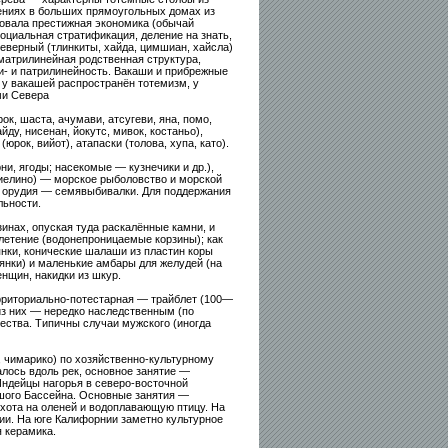
лениях в больших прямоугольных домах из
вовала престижная экономика (обычай
оциальная стратификация, деление на знать,
северный (тлинкиты, хайда, цимшиан, хайсла)
матрилинейная родственная структура,
и- и патрилинейность. Вакаши и прибрежные
 у вакашей распространён тотемизм, у
ми Севера
к, шаста, ачумави, атсугеви, яна, помо,
йду, нисенан, йокутс, мивок, костаньо),
рок, вийот), атапаски (толова, хупа, като).
и, ягоды; насекомые — кузнечики и др.),
бриелино) — морское рыболовство и морской
е орудия — семявыбивалки. Для поддержания
льности.
инах, опуская туда раскалённые камни, и
летение (водонепроницаемые корзины); как
нки, конические шалаши из пластин коры
янки) и маленькие амбары для желудей (на
нщин, накидки из шкур.
рриториально-потестарная — трайблет (100—
 из них — нередко наследственным (по
ства. Типичны случаи мужского (иногда
, чимарико) по хозяйственно-культурному
лось вдоль рек, основное занятие —
Индейцы нагорья в северо-восточной
ьшого Бассейна. Основные занятия —
охота на оленей и водоплавающую птицу. На
ии. На юге Калифорнии заметно культурное
 керамика.