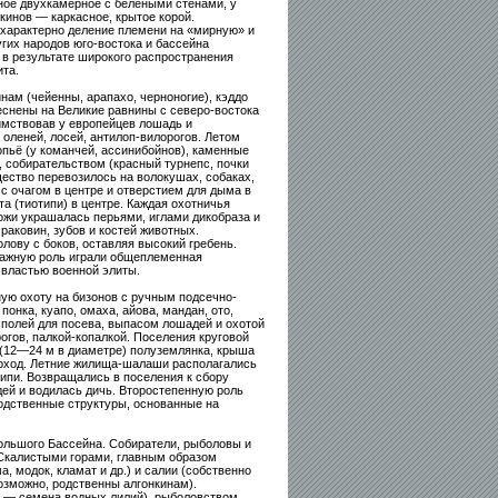
ьное двухкамерное с белёными стенами, у
кинов — каркасное, крытое корой.
 характерно деление племени на «мирную» и
гих народов юго-востока и бассейна
 в результате широкого распространения
та.
инам (чейенны, арапахо, черноногие), кэддо
еснены на Великие равнины с северо-востока
аимствовав у европейцев лошадь и
 оленей, лосей, антилоп-вилорогов. Летом
пьё (у команчей, ассинибойнов), каменные
 собирательством (красный турнепс, почки
щество перевозилось на волокушах, собаках,
с очагом в центре и отверстием для дыма в
 (тиотипи) в центре. Каждая охотничья
ожи украшалась перьями, иглами дикобраза и
раковин, зубов и костей животных.
лову с боков, оставляя высокий гребень.
 Важную роль играли общеплеменная
 властью военной элиты.
ую охоту на бизонов с ручным подсечно-
понка, куапо, омаха, айова, мандан, ото,
полей для посева, выпасом лошадей и охотой
огов, палкой-копалкой. Поселения круговой
(12—24 м в диаметре) полуземлянка, крыша
моход. Летние жилища-шалаши располагались
типи. Возвращались в поселения к сбору
ей и водилась дичь. Второстепенную роль
одственные структуры, основанные на
ольшого Бассейна. Собиратели, рыболовы и
 Скалистыми горами, главным образом
, модок, кламат и др.) и салии (собственно
(возможно, родственны алгонкинам).
ок — семена водных лилий), рыболовством