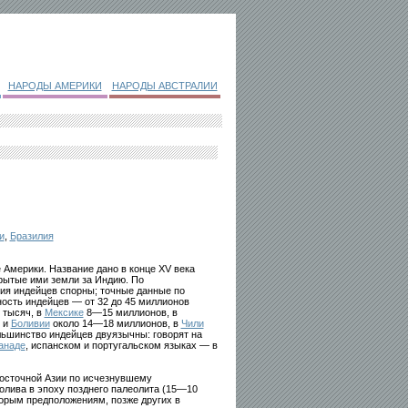
НАРОДЫ АМЕРИКИ
НАРОДЫ АВСТРАЛИИ
и
,
Бразилия
Америки. Название дано в конце XV века
рытые ими земли за Индию. По
ия индейцев спорны; точные данные по
ость индейцев — от 32 до 45 миллионов
 тысяч, в
Мексике
8—15 миллионов, в
и
Боливии
около 14—18 миллионов, в
Чили
льшинство индейцев двуязычны: говорят на
анаде
, испанском и португальском языках — в
восточной Азии по исчезнувшему
олива в эпоху позднего палеолита (15—10
торым предположениям, позже других в