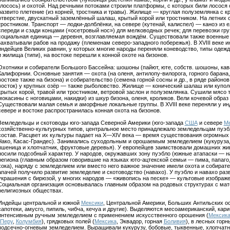
(лосось) и охотой. Над речными потоками строили платформы, с которых били лосося
развито плетение (из корней, тростника и травы). Жилище — круглая полуземлянка с 
отверстие, двускатный заземлённый шалаш, крытый корой или тростником. На летних
тростником. Транспорт — лодки-долблёнки, на севере (кутенай, калиспел) — каноэ из
спереди и сзади концами («осетровый нос») для мелководных речек; для перевозки гр
социальная единица — деревня, возглавляемая вождём. Существовали также военные 
захватывали рабов на продажу (племенам северо-западного побережья). В XVIII веке
индейцев Великих равнин, у которых многие народы переняли коневодство, типы одежд
и жилища (типи), на востоке перешли к конной охоте на бизонов.
Охотники и собиратели Большого Бассейна: шошоны (пайют, юте, собств. шошоны, кава
Калифорнии. Основные занятия — охота (на оленя, антилопу-вилорога, горного барана
востоке также на бизона) и собирательство (семена горной сосны и др., в ряде районо
восток) у крупных озёр — также рыболовство. Жилище — конический шалаш или куполо
крытых корой, травой или тростником, ветровой заслон и полуземлянка. Сушили мясо
мокасины с ноговицами, накидки) из шкур бизона, оленя, кроликов. Вели кочевой образ
Существовали малая семья и аморфные локальные группы. В XVIII веке переняли у ин
севере и востоке распространилась конная охота на бизонов.
Земледельцы и скотоводы юго-запада Северной Америки (юго-запада
США
и севере
Ме
хозяйственно-культурных типов, центральное место принадлежало земледельцам пуэ
состав. Расцвет их культуры падает на X—XIV века — время существования огромных
Чако, Касас-Грандес). Занимались суходольным и орошаемым земледелием (кукуруза, ф
пшеница и хлопчатник, фруктовые деревья). У европейцев заимствовали домашних жи
носили подсобный характер. У народов, окружавших зону пуэбло (южные атапаски — на
региона (главным образом говорившие на языках юто-ацтекской семьи — пима, папаго,
хока), наряду с земледелием или вместо него важное значение имели охота и собирател
апачей получило развитие земледелие и скотоводство (навахо). У пуэбло и навахо раз
украшения с бирюзой, у многих народов — «живопись на песке» — культовые изображен
Социальная организация основывалась главным образом на родовых структурах с мате
религиозных обществах.
Индейцы центральной и южной
Мексики
, Центральной Америки, Больших Антильских ос
сапотеки, амусго, пипиль, чибча, кечуа и другие). Выделяются месоамериканский, кар
интенсивным ручным земледелием с применением искусственного орошения (
Мексик
Перу
,
Колумбия
), грядковых полей (
Мексика
, Эквадор, горная
Боливия
), в лесных гор
подсечно-огневым земледелием. Выращивали кукурузу, бобовые, тыквенные, хлопчатни