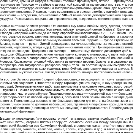
бревенчатое, крыша из жердей с глиной и травой в промежутках, летнее — прямоугол
семинолов во Флориде — свайное с двускатной крышей из пальмовых листьев, у алгон
Родственная структура основана на материнской филиации (кроме ючи). Для мускогов
«военную» половины. У криков, чокто существовали союзы племён, у натчей и ряда дру
Миссисипи — вождества, возникавшие с VIII—X веков после демографического взрыва
кукурузы. Развивалась социальная стратификация, выделилась привилегированная эли
Конные охотники Великих равнин. Относятся к сиу (ассинибойны, кроу, дакота), алгонк
(собственно кэддо), шошонам (команчи), кайова-таноанской семье (кайова). Были выт
и запада Северной Америки до и в ходе европейской колонизации XVII—XVIII веков. З
огнестрельное оружие, занялись коневодством и кочевой охотой на бизонов, а также на
проводилась загонная охота всеми мужчинами племени. Оружие — лук со стрелами, ко
булавы, позднее — ружья. Зимой распадались на кочевые общины, занимались охотой,
молочая, чертополох, ягоды и др.). Орудия — из камня и кости. При перекочёвках иму
позднее на лошадях. Традиционное жилище — типи из шкур бизонов диаметром до 5 м, 
верхушке. Общеплеменные летние лагеря имели круговую планировку с палаткой совета
община занимала в лагере своё место. Традиционная одежда из оленьей или лосиной к
бисером. Характерны головной убор воина из орлиных перьев, браслеты и ожерелья из 
Распространена татуировка и раскраска лица и тела. На востоке мужчины выбривали го
Раскрашивали изделия из кожи (одежды, типи, бубны), изготовляли одеяла из шкурок.
организация, мужские союзы. Наследственная власть вождей постепенно вытеснялась
На востоке Великих равнин (прерии) сформировался переходный тип, сочетавший конн
огневым земледелием. Относятся к кэддо (арикара, уичита, пауни) и сиу (оседж, канза, 
миссури). Земледельческими работами занимались в основном женщины, подготовкой 
— мужчины. Землю обрабатывали мотыгой из бизоньей лопатки, граблями из оленьих р
планировки, часто укреплённые. Традиционное жилище — «земляной дом» — большая 
полусферическая из ивовой коры и травы, покрытая слоем земли, имела в центре ды
на полях. После всхода посевов откочёвывали в прерии для охоты на бизонов, жили в 
урожая. Зимой жили по долинам небольших рек, где имелся подножный корм для лошад
играли рыболовство (с помощью плетёных ловушек) и собирательство. Преобладали р
материнской филиации.
Два других переходных (или промежуточных) типа представлены индейцами Плато и Б
охотники Плато (нагорья и плато к северу от Большого Бассейна между Каскадными и
территорий бассейнов рек Колумбия и Фрейзер): в основном сахаптины (не-персе, якима
салии, шусвап, оканаган, калиспел, колвил, спокан, кор-дален и др.), а также кутенай 
Занимались собирательством (луковицы растения камас, корни и др., у кламат и мод