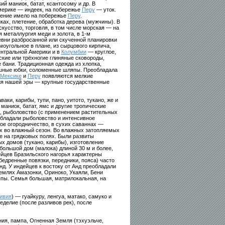
й маниок, батат, ксантосому и др. В
мерике — индеек, на побережье
Перу
— уток.
чение имело на побережье
Перу
.
ах, плетение, обработка дерева (мужчины). В
кусство, торговля, в том числе морская — на
 металлургия меди и золота, в 1-м
вни разбросанной или скученной планировки
угольное в плане, из сырцового кирпича,
ентральной Америки и в
Колумбии
— круглое,
ские или трёхногие глиняные сковороды,
 бани. Традиционная одежда из хлопка,
ашные юбки, соломенные шляпы. Преобладала
Мексике
и
Перу
появляются мелкие
тия нашей эры — крупные государственные
ки, карибы, тупи, пано, уитото, тукано, же и
маниок, батат, ямс и другие тропические
), рыболовство (с применением растительных
еобладали рыболовство и интенсивное
ное огородничество, в сухих саваннах —
х во влажный сезон. Во влажных затопляемых
е на грядковых полях. Были развиты
х домов (тукано, карибы), изготовление
большой дом (малока) длиной 30 м и более,
йцев Бразильского нагорья характерны
бедренные повязки, передники, пояса) часто
д. У индейцев к востоку от Анд преобладали
млях Амазонки, Ориноко, Укаяли, Бени
ппы. Семья большая, матрилокальная, на
ивия
) — гуайкуру, ленгуа, матако, самуко и
делие (после разливов рек), после
ия, пампа, Огненная Земля (тэхуэльче,