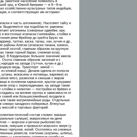
удь заметное население появилось в
ашей эры, в Южной Америке — в 9—8-м
ко хозяйственно-культурных типов индейцев,
ции, и соответствующих им историко-
аски и часть алгонкинов). Населяют тайгу и
и. Выделяются три подобласти: равнины
битают алгонкины (северные оджибве, кри,
 и восточные атапаски (чипевайан, слэйви и
ечения реки Фрейзер до хребта Брукс на
риер, талтан, каска, тагиш, хан, кучин и др.,
е районы Аляски (атапаски танана, коюкон,
езонной охотой, главным образом на крупную
ах также горный баран, снежная коза),
ды). В Кордильерах большое значение имела
). Охота главным образом загонная и с
народов на западе (тутчон, кучин и др.)
родную медь. Транспорт: зимой —
 из еловой коры). Делали одеяла из полосок
, штаны, мокасины и ноговицы, варежки) из
ушёное мясо, размолов и смешав с жиром
лище в основном каркасное, крытое шкурами
емлю опор с перекладинами, на западе также
 слэйви и чилкотин — постройки из брёвен и
аспадаясь на мелкие группы в зависимости от
х семей или большесемейные) входили в
овали также матрилинейные роды. Отдельные
в северо-западного побережья. Втянутые
у миссий и торговых факторий.
олингвистический состав сложен: вакаши
ентральные салиши), макросемья на-дене
нятия — морское и речное рыболовство
рючков, ловушек и промысел морского зверя (у
яных гарпунов, копий. Охотились на снежных
ственные ремёсла: плетение (корзины, шляпы),
 дерева — характерны тотемные столбы из