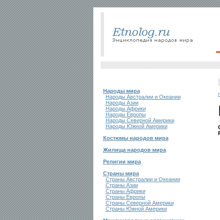
Народы мира
Народы Австралии и Океании
Народы Азии
Народы Африки
Народы Европы
Народы Северной Америки
Народы Южной Америки
Костюмы народов мира
Жилища народов мира
Религии мира
Страны мира
Страны Австралии и Океании
Страны Азии
Страны Африки
Страны Европы
Страны Северной Америки
Страны Южной Америки