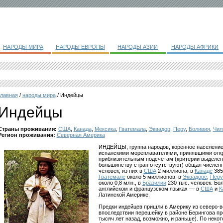
НАРОДЫ МИРА
НАРОДЫ ЕВРОПЫ
НАРОДЫ АЗИИ
НАРОДЫ АФРИКИ
главная
/
народы мира
/ Индейцы
Индейцы
Страны проживания:
США
,
Канада
,
Мексика
,
Гватемала
,
Эквадор
,
Перу
,
Боливия
,
Чил
Регион проживания:
Северная Америка
ИНДЕЙЦЫ, группа народов, коренное население 
испанскими мореплавателями, принявшими отк
приблизительным подсчётам (критерии выделен
большинству стран отсутствуют) общая численн
человек, из них в
США
2 миллиона, в
Канаде
385
Гватемале
около 5 миллионов, в
Эквадоре
,
Перу
около 0,8 млн., в
Бразилии
230 тыс. человек. Бо
английском и французском языках — в
США
и
К
Латинской Америке.
Предки индейцев пришли в Америку из северо-
впоследствии перешейку в районе Берингова пр
тысяч лет назад, возможно, и раньше). По неко