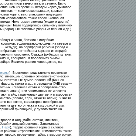
 острогами или вычерпывали сетями. Было
креплением из брёвен и входом через дымовое
 стоянках — конические шалаши, крытые
 еловой коры с выступающими под водой
узов использовали также собак. Основная
вожди. Некоторые племена (модок и другие)
 индейцы Плато подверглись сильному влиянию
ы (парадные головные уборы из перьев и др.)
йису) и вашо, близкие к индейцам
, кроликов, водоплавающую дичь, на севере и
в — жёлуди), на периферии региона (запад и
образная постройка на каркасе из жердей,
 тонкими полосками. Одежда (рубашки, штаны,
 жизни, собираясь в поселениях зимой.
дейцев Великих равнин коневодство; на
ксики
). В регионе представлено несколько
бло, имеющим сложный этнолингвистический
 многоэтажных домов-поселений (Каньон
асоль, тыква и др., с середины XVIII века —
вотных. Сезонная охота и собирательство
вахо, апачи) или занимавших юг и восток
 яки, майо, тараумара и другие, и макросемьи
ьство (папаго, сери, отчасти апачи). У части
вито ткачество, характерны серебряные
ия из цветного песка и кукурузной муки.
ринской филиацией, у пуэбло также на
тровов и Анд (майя, ацтеки, миштеки,
ибский и андский регионы. Занимались
а
,
Перу
), террасирования горных склонов
ных районах и тропических низменностях также
к, овощи, перец-чиле, табак, в высокогорных