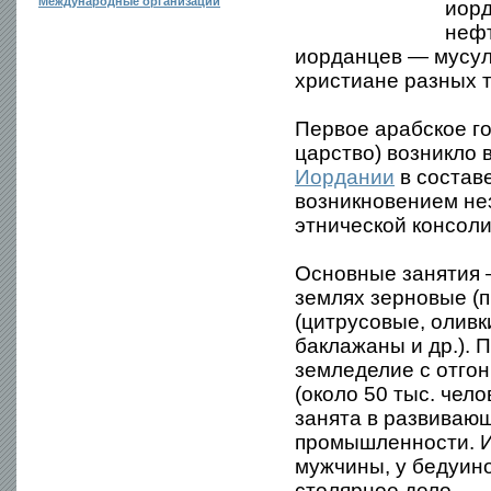
Международные организации
иорд
нефт
иорданцев — мусу
христиане разных т
Первое арабское г
царство) возникло в
Иордании
в составе
возникновением не
этнической консол
Основные занятия 
землях зерновые (п
(цитрусовые, оливк
баклажаны и др.). 
земледелие с отгон
(около 50 тыс. чело
занята в развива
промышленности. И
мужчины, у бедуин
столярное дело.