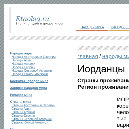
НАРОДЫ МИРА
НАРОДЫ Е
Народы мира
главная
/
народы м
Народы Австралии и Океании
Народы Азии
Народы Африки
Иорданцы
Народы Европы
Народы Северной Америки
Народы Южной Америки
Страны проживани
Костюмы народов мира
Регион проживани
Жилища народов мира
Религии мира
ИОР
Страны мира
кор
Страны Австралии и Океании
Страны Азии
чело
Страны Африки
Страны Европы
тыс.
Страны Северной Америки
Страны Южной Америки
вари