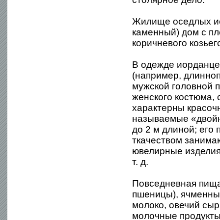
Жилище оседлых и
каменный) дом с пл
коричневого козьег
В одежде иорданце
(например, длинноп
мужской головной 
женского костюма, 
характерны красочн
называемые «двойн
до 2 м длиной; его
ткачеством занима
ювелирные изделия 
т. д.
Повседневная пища
пшеницы), ячменны
молоко, овечий сыр
молочные продукты