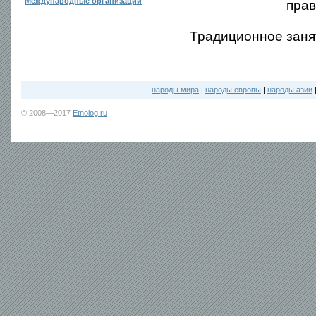
Международные организации
прав
Традиционное заня
народы мира
|
народы европы
|
народы азии
© 2008—2017
Etnolog.ru