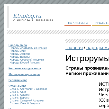
НАРОДЫ МИРА
НАРОДЫ Е
Народы мира
главная
/
народы м
Народы Австралии и Океании
Народы Азии
Народы Африки
Истрорум
Народы Европы
Народы Северной Америки
Народы Южной Америки
Страны проживани
Костюмы народов мира
Регион проживани
Жилища народов мира
Религии мира
ИСТ
Страны мира
Истр
Страны Австралии и Океании
Страны Азии
Числ
Страны Африки
Страны Европы
XX в
Страны Северной Америки
Страны Южной Америки
серб