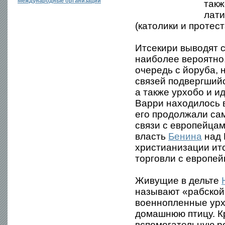
Международные организации
такж
лати
(католики и проте
Итсекири выводят 
наиболее вероятно,
очередь с йоруба, 
связей подвергший
а также урхобо и и
Варри находилось 
его продолжали са
связи с европейцами
власть
Бенина
над 
христианизации итс
торговли с европей
Живущие в дельте
называют «рабской 
военнопленные урхо
домашнюю птицу. Кр
вспомогательную ро