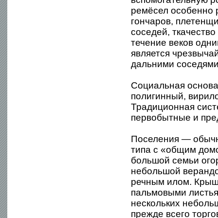
ремёсел особенно р
гончаров, плетенщи
соседей, ткачество
течение веков одн
является чрезвычай
дальними соседями,
Социальная основа
полигинный, вирил
Традиционная сист
первобытные и пре
Поселения — обычн
типа с «общим дом
большой семьи ого
небольшой верандо
речным илом. Крыш
пальмовыми листья
нескольких небольш
прежде всего торго