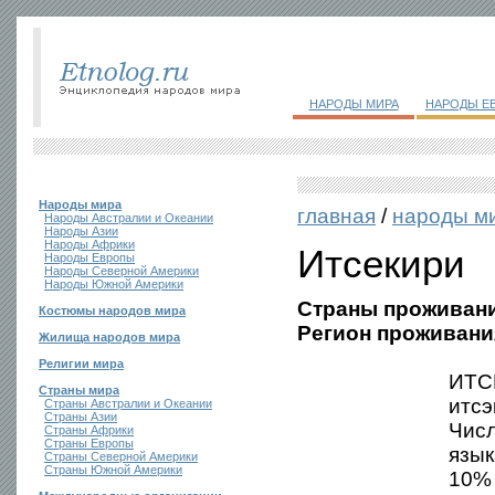
НАРОДЫ МИРА
НАРОДЫ Е
Народы мира
главная
/
народы м
Народы Австралии и Океании
Народы Азии
Народы Африки
Итсекири
Народы Европы
Народы Северной Америки
Народы Южной Америки
Страны проживани
Костюмы народов мира
Регион проживани
Жилища народов мира
Религии мира
ИТСЕ
Страны мира
итсэ
Страны Австралии и Океании
Страны Азии
Числ
Страны Африки
Страны Европы
язык
Страны Северной Америки
Страны Южной Америки
10% 