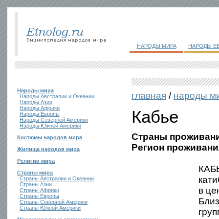
НАРОДЫ МИРА
НАРОДЫ Е
Народы мира
главная
/
народы м
Народы Австралии и Океании
Народы Азии
Народы Африки
Кабье
Народы Европы
Народы Северной Америки
Народы Южной Америки
Страны проживани
Костюмы народов мира
Регион проживани
Жилища народов мира
Религии мира
КАБЬ
Страны мира
кати
Страны Австралии и Океании
Страны Азии
в це
Страны Африки
Страны Европы
Близ
Страны Северной Америки
Страны Южной Америки
груп