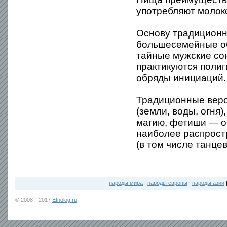
употребляют молок
Основу традиционн
большесемейные об
тайные мужские со
практикуются полиг
обряды инициаций.
Традиционные веро
(земли, воды, огня
магию, фетиши — о
наиболее распрост
(в том числе танце
народы мира
|
народы европы
|
народы азии
© 2008—2017
Etnolog.ru