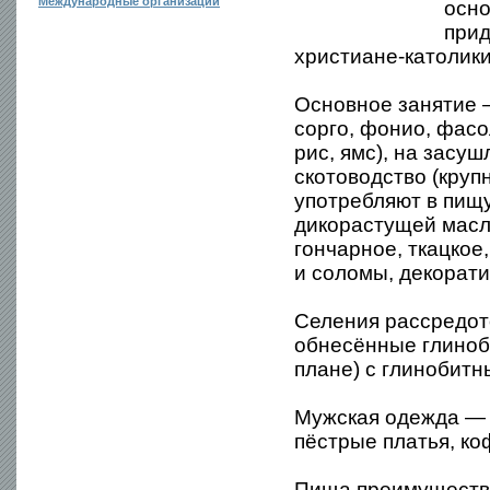
Международные организации
осно
прид
христиане-католик
Основное занятие 
сорго, фонио, фасо
рис, ямс), на засу
скотоводство (круп
употребляют в пищ
дикорастущей масл
гончарное, ткацкое
и соломы, декорати
Селения рассредот
обнесённые глиноб
плане) с глинобитн
Мужская одежда — 
пёстрые платья, ко
Пища преимуществен