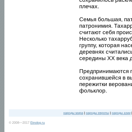
плечах.
Семья большая, па
патронимия. Тахар
считают себя проис
Несколько тахарру
группу, которая на
деревнях считалис
середины XX века 
Предпринимаются п
сохранившейся в вы
пережитки веровани
фольклор.
народы мира
|
народы европы
|
народы азии
© 2008—2017
Etnolog.ru