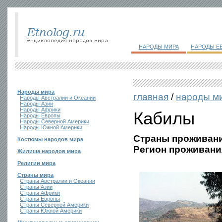
НАРОДЫ МИРА
НАРОДЫ Е
Народы мира
главная
/
народы м
Народы Австралии и Океании
Народы Азии
Народы Африки
Кабилы
Народы Европы
Народы Северной Америки
Народы Южной Америки
Страны проживани
Костюмы народов мира
Регион проживани
Жилища народов мира
Религии мира
Страны мира
Страны Австралии и Океании
Страны Азии
Страны Африки
Страны Европы
Страны Северной Америки
Страны Южной Америки