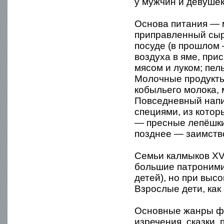
у мужчин и девушек
Основа питания — м
приправленный сыр
посуде (в прошлом 
воздуха в яме, при
мясом и луком; пел
Молочные продукты 
кобыльего молока, 
Повседневный напи
специями, из кото
— пресные лепёшки,
позднее — заимство
Семьи калмыков XVI
большие патроними
детей), но при выс
Взрослые дети, как
Основные жанры фо
изречения, сказки,