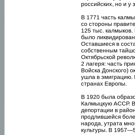
российских, но и у
В 1771 часть калм
со стороны правит
125 тыс. калмыков.
было ликвидировано
Оставшиеся в сост
собственным тайшой
Октябрьской револ
2 лагеря: часть пр
Войска Донского) о
ушла в эмиграцию.
странах Европы.
В 1920 была образ
Калмыцкую АССР. В
депортации в райо
продлившейся более
народа, утрата мно
культуры. В 1957—