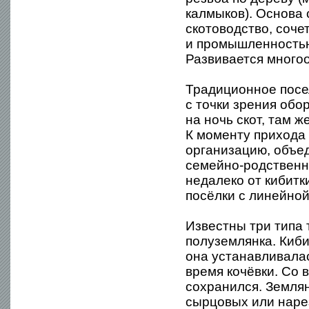
калмыков). Основа
скотоводство, соч
и промышленностью
Развивается много
Традиционное посе
с точки зрения обо
на ночь скот, там 
К моменту прихода
организацию, объе
семейно-родственн
недалеко от кибитк
посёлки с линейной
Известны три типа 
полуземлянка. Киби
она устанавливалас
время кочёвки. Со 
сохранился. Земля
сырцовых или наре