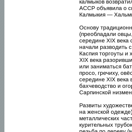
калмыков возврати
АССР объявила о с
Калмыкия — Хальмг
Основу традиционн
(преобладали овцы,
середине XIX века
начали разводить 
Каспия торгоуты и
XIX века разоривш
или заниматься бат
просо, гречиху, овё
середине XIX века 
бахчеводство и ого
Сарпинской низмен
Развиты художеств
на женской одежде)
металлических част
курительных трубок
резьба по дереву (