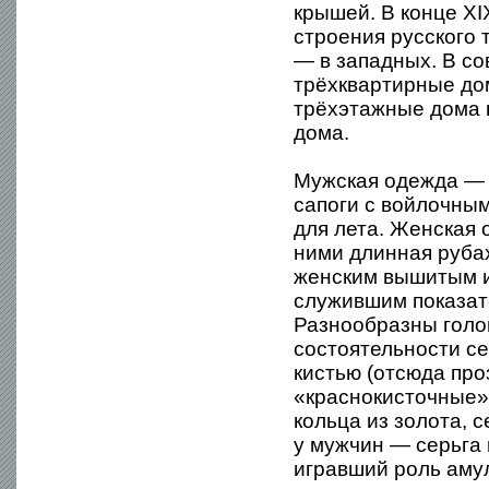
крышей. В конце XI
строения русского 
— в западных. В с
трёхквартирные дом
трёхэтажные дома 
дома.
Мужская одежда — 
сапоги с войлочны
для лета. Женская 
ними длинная руба
женским вышитым и
служившим показате
Разнообразны голо
состоятельности се
кистью (отсюда пр
«краснокисточные»)
кольца из золота, 
у мужчин — серьга 
игравший роль аму