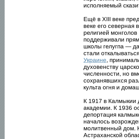
исполняемый скази
Ещё в XIII веке пр
веке его северная 
религией монголов
поддерживали пряму
школы гелугпа — да
стали откалываться
Украине
, принимал
духовенству царско
численности, но вм
сохранявшихся раз
культа огня и дома
К 1917 в Калмыкии 
академии. К 1936 о
депортация калмыко
началось возрожде
молитвенный дом. К
Астраханской обла