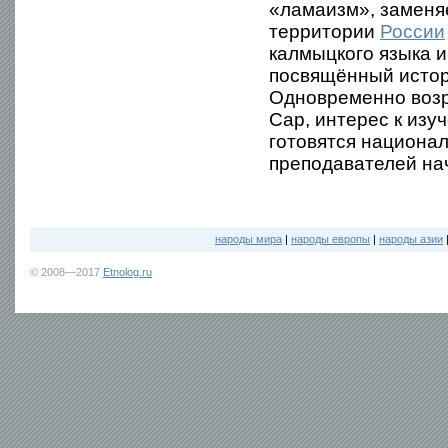
«ламаизм», заменя
территории
России
калмыцкого языка 
посвящённый истор
Одновременно возр
Сар, интерес к изу
готовятся национал
преподавателей нач
народы мира
|
народы европы
|
народы азии
© 2008—2017
Etnolog.ru