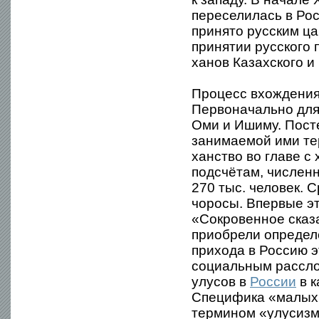
переселилась в Ро
принято русским ца
принятии русского 
ханов Казахского и
Процесс вхождения
Первоначально для
Оми и Ишиму. Посте
занимаемой ими те
ханство во главе с
подсчётам, численн
270 тыс. человек. 
чоросы. Впервые эт
«Сокровенное сказа
приобрели определ
прихода в Россию 
социальным рассло
улусов в
России
в к
Специфика «малых 
термином «улусизм»