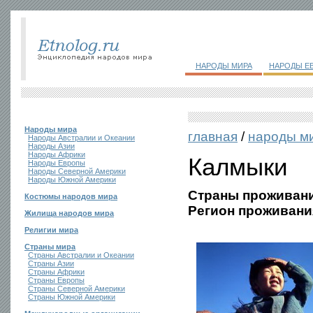
НАРОДЫ МИРА
НАРОДЫ Е
Народы мира
главная
/
народы м
Народы Австралии и Океании
Народы Азии
Народы Африки
Калмыки
Народы Европы
Народы Северной Америки
Народы Южной Америки
Страны проживани
Костюмы народов мира
Регион проживани
Жилища народов мира
Религии мира
Страны мира
Страны Австралии и Океании
Страны Азии
Страны Африки
Страны Европы
Страны Северной Америки
Страны Южной Америки