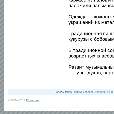
палок или пальмовы
Одежда — кожаные 
украшений из метал
Традиционная пища 
кукурузы с бобовым
В традиционной со
возрастных классов
Развит музыкальны
— культ духов, вер
народы мира
|
народы европы
|
народы азии
© 2008—2017
Etnolog.ru