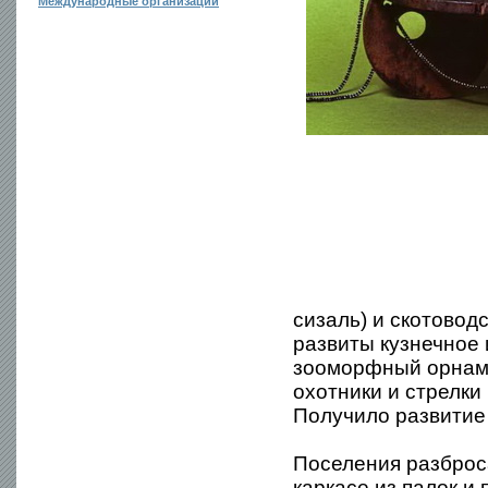
Международные организации
сизаль) и скотоводс
развиты кузнечное 
зооморфный орнаме
охотники и стрелки
Получило развитие
Поселения разброс
каркасе из палок и