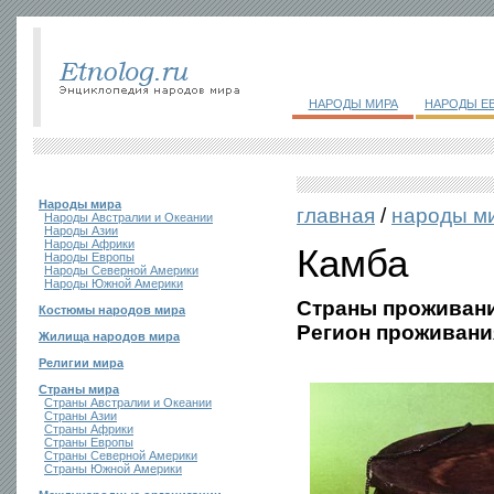
НАРОДЫ МИРА
НАРОДЫ Е
Народы мира
главная
/
народы м
Народы Австралии и Океании
Народы Азии
Народы Африки
Камба
Народы Европы
Народы Северной Америки
Народы Южной Америки
Страны проживани
Костюмы народов мира
Регион проживани
Жилища народов мира
Религии мира
Страны мира
Страны Австралии и Океании
Страны Азии
Страны Африки
Страны Европы
Страны Северной Америки
Страны Южной Америки