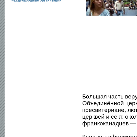
Международные организации
Большая часть вер
Объединённой цер
пресвитериане, лю
церквей и сект, ок
франкоканадцев — 
Канадцы сформиров