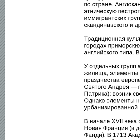
по стране. Англока
этническую пестрот
иммигрантских груп
скандинавского и д
Традиционная культ
городах приморски
английского типа. 
У отдельных групп 
жилища, элементы 
празднества европ
Святого Андрея — 
Патрика); возник с
Однако элементы н
урбанизированной 
В начале XVII век
Новая Франция (в д
Фанди). В 1713 Ак