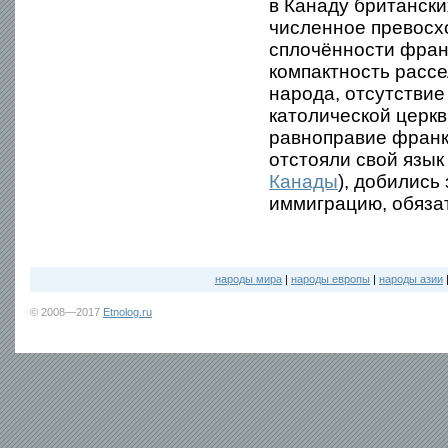
в Канаду британски
численное превосх
сплочённости фран
компактность рассе
народа, отсутстви
католической церкв
равноправие франк
отстояли свой язык
Канады
), добилис
иммиграцию, обязат
народы мира
|
народы европы
|
народы азии
© 2008—2017
Etnolog.ru