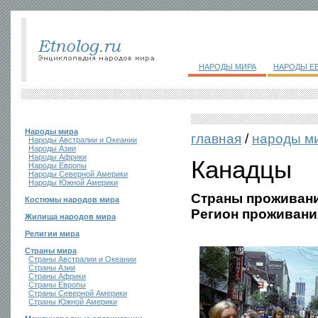
НАРОДЫ МИРА
НАРОДЫ Е
Народы мира
главная
/
народы м
Народы Австралии и Океании
Народы Азии
Народы Африки
Канадцы
Народы Европы
Народы Северной Америки
Народы Южной Америки
Страны проживани
Костюмы народов мира
Регион проживани
Жилища народов мира
Религии мира
Страны мира
Страны Австралии и Океании
Страны Азии
Страны Африки
Страны Европы
Страны Северной Америки
Страны Южной Америки