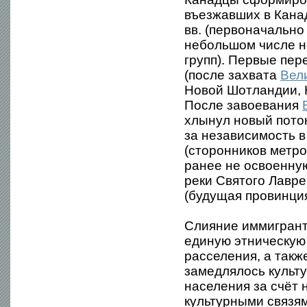
въезжавших в Канад
вв. (первоначально
небольшом числе н
групп). Первые пе
(после захвата
Вел
Новой Шотландии, 
После завоевания
хлынул новый поток
за независимость 
(сторонников метро
ранее не освоенну
реки Святого Лавр
(будущая провинци
Слияние иммигранто
единую этническую
расселения, а такж
замедлялось культ
населения за счёт
культурными связя