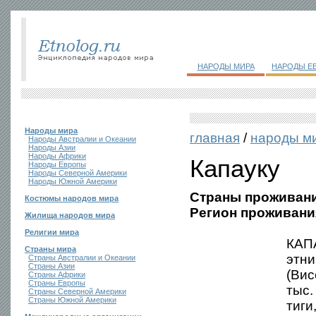
НАРОДЫ МИРА
НАРОДЫ Е
Народы мира
главная
/
народы м
Народы Австралии и Океании
Народы Азии
Народы Африки
Капауку
Народы Европы
Народы Северной Америки
Народы Южной Америки
Страны проживани
Костюмы народов мира
Регион проживани
Жилища народов мира
Религии мира
КАПА
Страны мира
этни
Страны Австралии и Океании
Страны Азии
(Вис
Страны Африки
Страны Европы
тыс.
Страны Северной Америки
Страны Южной Америки
тиги