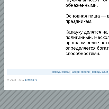
обнажёнными.
Основная пища — в
праздникам.
Капауку делятся н
полигинный. Неско
прошлом вели част
определяется богат
способностями.
народы мира
|
народы европы
|
народы азии
© 2008—2017
Etnolog.ru