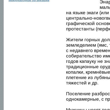
Международные организации
Энар
малы
на языке экаги (ил
центрально-новогв
графической основ
протестанты (перф
Жители горных дол
земледелием (ямс, 
с недавнего времен
собирательство им
годов капауку не з
традиционные оруд
копалки, кремнёвые
плетение из лубяны
тяжестей и др.
Поселение разброс
однокамерные, с п
Мужчины носят тол